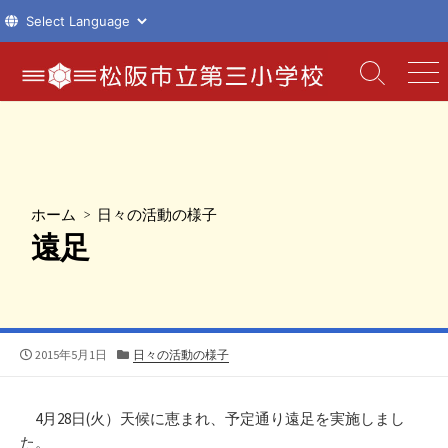
コ
ン
検
メ
索
ニ
テ
切
ュ
ン
り
ー
ツ
替
え
へ
ス
ホーム
>
日々の活動の様子
キ
遠足
ッ
プ
公
カ
2015年5月1日
日々の活動の様子
開
テ
日
ゴ
リ
4月28日(火）天候に恵まれ、予定通り遠足を実施しまし
ー
た。