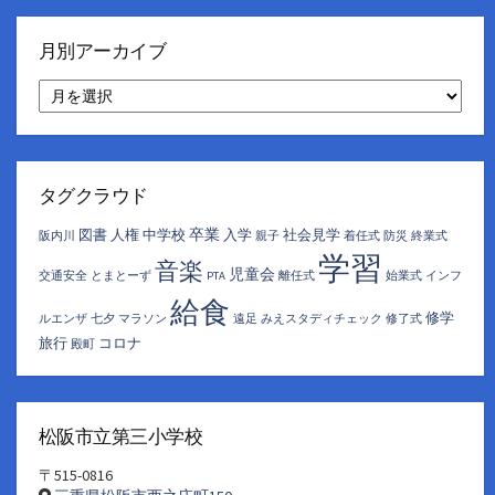
月別アーカイブ
月
別
ア
ー
カ
イ
タグクラウド
ブ
卒業
図書
人権
中学校
入学
社会見学
阪内川
親子
着任式
防災
終業式
学習
音楽
児童会
交通安全
とまとーず
PTA
離任式
始業式
インフ
給食
修学
ルエンザ
七夕
マラソン
遠足
みえスタディチェック
修了式
旅行
コロナ
殿町
松阪市立第三小学校
〒515-0816