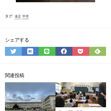
タグ:
遠足
学習
シェアする
は
Fee
Twitter
LINE
Facebook
Pocket
て
で
で
で
で
に
な
購
シ
シ
シ
保
ブ
読
ェ
ェ
ェ
存
ッ
ア
ア
ア
関連投稿
ク
マ
ー
ク
に
保