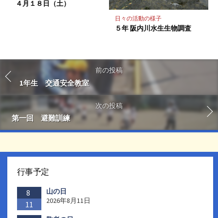
４月１８日（土）
日々の活動の様子
５年 阪内川水生生物調査
前の投稿
1年生 交通安全教室
次の投稿
第一回 避難訓練
行事予定
山の日
8
2026年8月11日
11