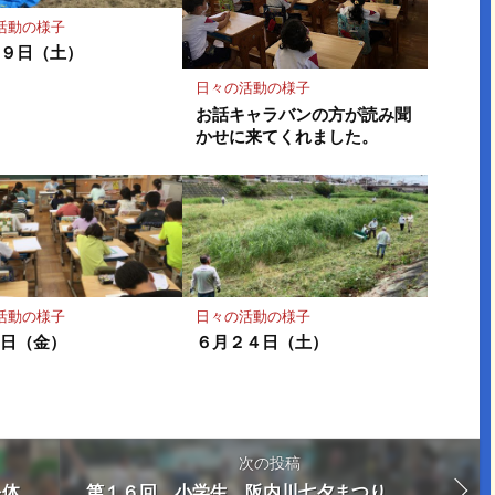
活動の様子
２９日（土）
日々の活動の様子
お話キャラバンの方が読み聞
かせに来てくれました。
活動の様子
日々の活動の様子
５日（金）
６月２４日（土）
次の投稿
を体
第１６回 小学生 阪内川七夕まつり