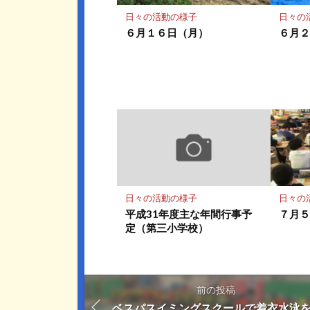
保
存
日々の活動の様子
日々の
６月１６日（月）
６月
日々の活動の様子
日々の
平成31年度主な年間行事予
７月
定（第三小学校）
前の投稿
ベスパスイミングスクールで着衣水泳