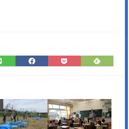
Feedly
LINE
Facebook
Pocket
で
で
で
に
購
シ
シ
保
読
ェ
ェ
存
ア
ア