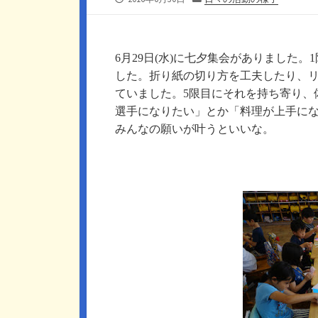
開
テ
日
ゴ
リ
ー
6
月
29
日(水)に七夕集会がありました。
1
した。折り紙の切り方を工夫したり、
ていました。
5
限目にそれを持ち寄り、
選手になりたい」とか「料理が上手に
みんなの願いが叶うといいな。