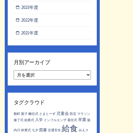
2023年度
2022年度
2021年度
月別アーカイブ
月
別
ア
ー
カ
タグクラウド
イ
ブ
児童会
殿町
親子
離任式
とまとーず
防災
マラソン
卒業
入学
修了式
始業式
インフルエンザ
着任式
阪
給食
図書
内川
終業式
七夕
交通安全
みえス