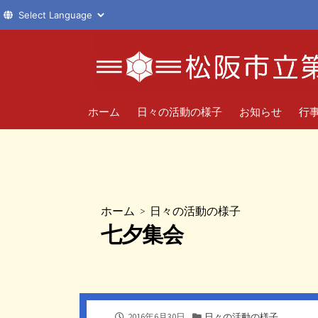
コ
ン
テ
ン
ツ
ホーム
日々の活動の様子
お知らせ
行
へ
ス
キ
ッ
プ
ホーム
>
日々の活動の様子
七夕集会
公
カ
2016年6月30日
日々の活動の様子