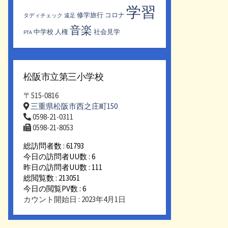
学習
修学旅行
コロナ
タディチェック
遠足
音楽
中学校
人権
社会見学
PTA
松阪市立第三小学校
〒515-0816
三重県松阪市西之庄町150
0598-21-0311
0598-21-8053
総訪問者数 : 61793
今日の訪問者UU数 : 6
昨日の訪問者UU数 : 111
総閲覧数 : 213051
今日の閲覧PV数 : 6
カウント開始日 : 2023年4月1日