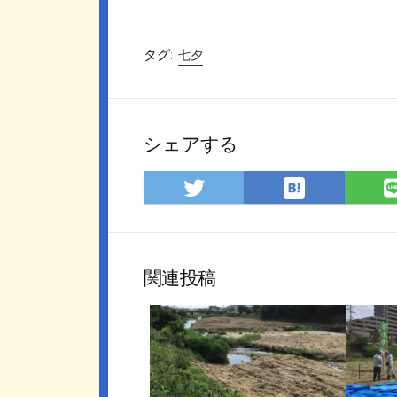
タグ:
七夕
シェアする
は
Twitter
て
で
な
シ
ブ
ェ
ッ
ア
関連投稿
ク
マ
ー
ク
に