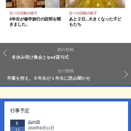
日々の活動の様子
日々の活動の様子
6年生が修学旅行の説明を聞
あと２日…大きくなった子ど
きました。
もたち
前の投稿
冬休み明け集会とipad貸与式
次の投稿
卒業を控え、６年生が１年生に読み聞かせ
行事予定
山の日
8
2026年8月11日
11