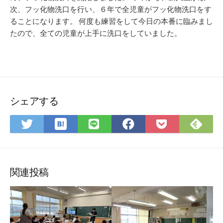
次、フッ化物洗口を行い、６年で全児童がフッ化物洗口をす
ることになります。 何度も練習をして今日の本番に臨みまし
たので、全ての児童が上手に洗口をしていました。
シェアする
は
Fee
Twitter
LINE
Facebook
Pocket
て
で
で
で
で
に
な
購
シ
シ
シ
保
ブ
読
ェ
ェ
ェ
存
ッ
ア
ア
ア
関連投稿
ク
マ
ー
ク