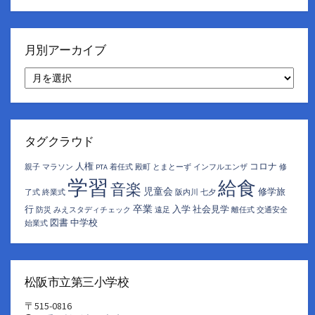
月別アーカイブ
月
別
ア
ー
カ
イ
タグクラウド
ブ
人権
コロナ
親子
マラソン
PTA
着任式
殿町
とまとーず
インフルエンザ
修
学習
給食
音楽
児童会
修学旅
了式
終業式
阪内川
七夕
卒業
行
入学
社会見学
防災
みえスタディチェック
遠足
離任式
交通安全
図書
中学校
始業式
松阪市立第三小学校
〒515-0816