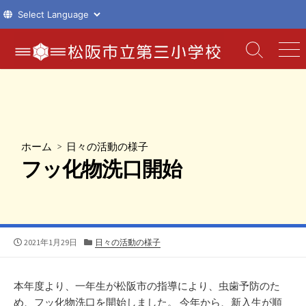
コ
ン
検
メ
索
ニ
テ
切
ュ
ン
り
ー
ツ
替
え
へ
ス
ホーム
>
日々の活動の様子
キ
フッ化物洗口開始
ッ
プ
公
カ
2021年1月29日
日々の活動の様子
開
テ
日
ゴ
リ
本年度より、一年生が松阪市の指導により、虫歯予防のた
ー
め、フッ化物洗口を開始しました。 今年から、新入生が順