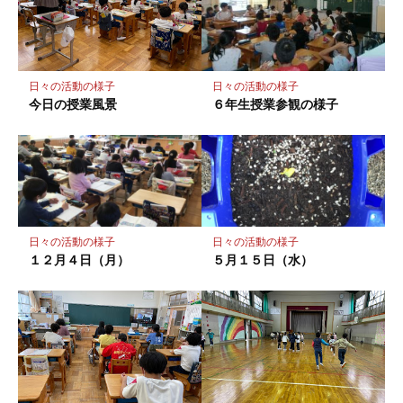
に
保
存
日々の活動の様子
日々の活動の様子
今日の授業風景
６年生授業参観の様子
日々の活動の様子
日々の活動の様子
１２月４日（月）
５月１５日（水）