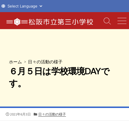
コ
ン
検
メ
索
ニ
テ
切
ュ
ン
り
ー
ツ
替
え
へ
ス
ホーム
>
日々の活動の様子
キ
６月５日は学校環境DAYで
ッ
プ
す。
公
カ
2021年6月3日
日々の活動の様子
開
テ
日
ゴ