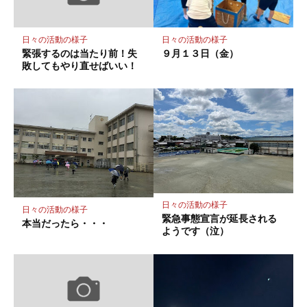
ク
に
保
日々の活動の様子
日々の活動の様子
存
緊張するのは当たり前！失
９月１３日（金）
敗してもやり直せばいい！
日々の活動の様子
日々の活動の様子
緊急事態宣言が延長される
本当だったら・・・
ようです（泣）