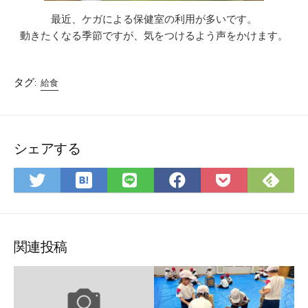
最近、ケガによる保健室の利用が多いです。
動きたくなる季節ですが、気をつけるよう声をかけます。
タグ:
給食
シェアする
は
Fee
Twitter
LINE
Facebook
Pocket
て
で
で
で
で
に
な
購
シ
シ
シ
保
ブ
読
ェ
ェ
ェ
存
ッ
ア
ア
ア
関連投稿
ク
マ
ー