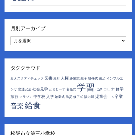
月別アーカイブ
月
別
ア
ー
カ
イ
タグクラウド
ブ
図書
人権
みえスタディチェック
殿町
終業式
親子
離任式
遠足
インフルエ
学習
社会見学
コロナ
修学
ンザ
交通安全
とまとーず
着任式
七夕
児童会
卒業
旅行
中学校
入学
マラソン
始業式
防災
修了式
阪内川
PTA
給食
音楽
松阪市立第三小学校