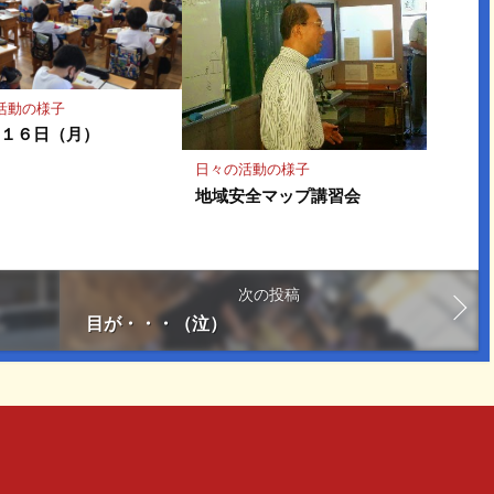
活動の様子
月１６日（月）
日々の活動の様子
地域安全マップ講習会
次の投稿
目が・・・（泣）