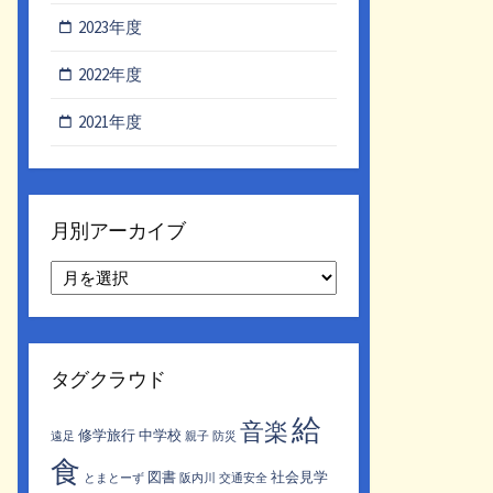
2023年度
2022年度
2021年度
月別アーカイブ
月
別
ア
ー
カ
タグクラウド
イ
ブ
給
音楽
修学旅行
中学校
遠足
親子
防災
食
図書
社会見学
とまとーず
阪内川
交通安全