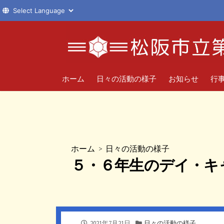
コ
ン
テ
ン
ツ
ホーム
日々の活動の様子
お知らせ
行
へ
ス
キ
ッ
プ
ホーム
>
日々の活動の様子
５・６年生のデイ・キ
公
カ
2021年7月21日
日々の活動の様子