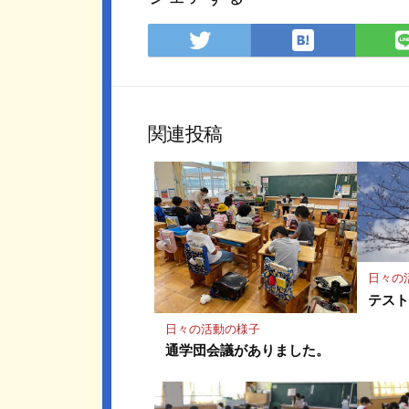
は
Twitter
て
で
な
シ
ブ
ェ
ッ
ア
関連投稿
ク
マ
ー
ク
に
保
存
日々の
テス
日々の活動の様子
通学団会議がありました。