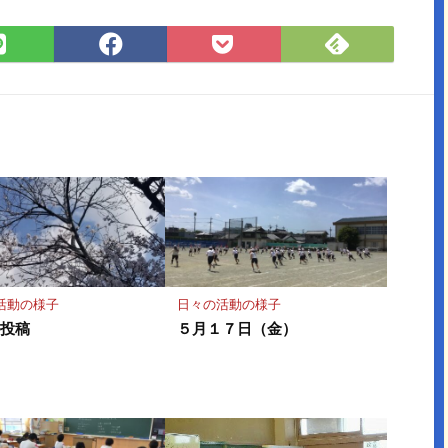
Feedly
LINE
Facebook
Pocket
で
で
で
に
購
シ
シ
保
読
ェ
ェ
存
ア
ア
活動の様子
日々の活動の様子
ト投稿
５月１７日（金）