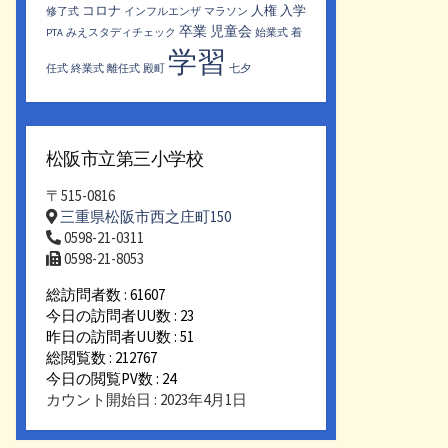
コロナ
人権
入学
修了式
インフルエンザ
マラソン
卒業
児童会
PTA
みえスタディチェック
始業式
着
学習
任式
終業式
離任式
殿町
七夕
松阪市立第三小学校
〒515-0816
三重県松阪市西之庄町150
0598-21-0311
0598-21-8053
総訪問者数 : 61607
今日の訪問者UU数 : 23
昨日の訪問者UU数 : 51
総閲覧数 : 212767
今日の閲覧PV数 : 24
カウント開始日 : 2023年4月1日