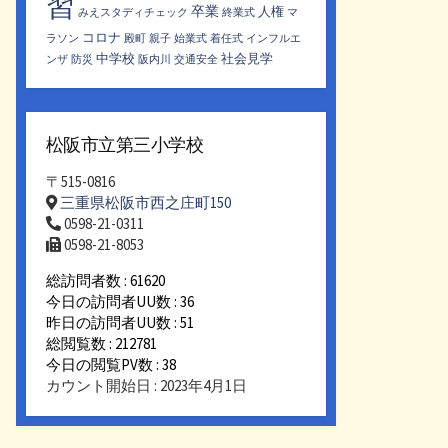
習
卒業
人権
みえスタディチェック
終業式
マ
コロナ
ラソン
殿町
親子
始業式
着任式
インフルエ
中学校
社会見学
ンザ
防災
阪内川
交通安全
松阪市立第三小学校
〒515-0816
三重県松阪市西之庄町150
0598-21-0311
0598-21-8053
総訪問者数 : 61620
今日の訪問者UU数 : 36
昨日の訪問者UU数 : 51
総閲覧数 : 212781
今日の閲覧PV数 : 38
カウント開始日 : 2023年4月1日