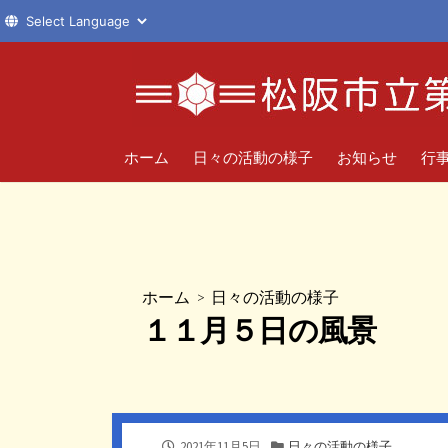
コ
ン
テ
ン
ツ
ホーム
日々の活動の様子
お知らせ
行
へ
ス
キ
ッ
プ
ホーム
>
日々の活動の様子
１１月５日の風景
公
カ
2021年11月5日
日々の活動の様子