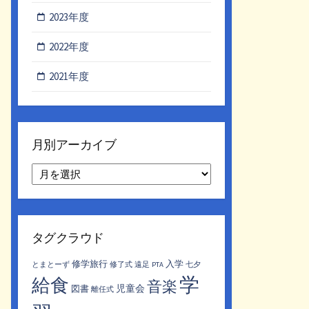
2023年度
2022年度
2021年度
月別アーカイブ
月
別
ア
ー
カ
タグクラウド
イ
ブ
修学旅行
入学
とまとーず
修了式
遠足
PTA
七夕
学
給食
音楽
児童会
図書
離任式