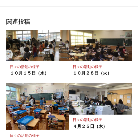
な
購
シ
シ
シ
保
ブ
読
ェ
ェ
ェ
存
ッ
ア
ア
ア
関連投稿
ク
マ
ー
ク
に
保
日々の活動の様子
日々の活動の様子
存
１０月１５日（水）
１０月２８日（火）
日々の活動の様子
４月２５日（木）
日々の活動の様子