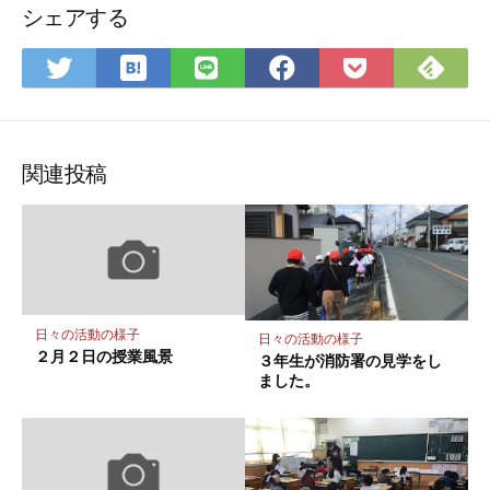
シェアする
は
Fee
Twitter
LINE
Facebook
Pocket
て
で
で
で
で
に
な
購
シ
シ
シ
保
ブ
読
ェ
ェ
ェ
存
ッ
ア
ア
ア
関連投稿
ク
マ
ー
ク
に
保
日々の活動の様子
日々の活動の様子
存
２月２日の授業風景
３年生が消防署の見学をし
ました。