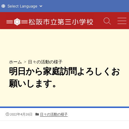
コ
ン
検
メ
索
ニ
テ
切
ュ
ン
り
ー
ツ
替
え
へ
ス
ホーム
>
日々の活動の様子
キ
明日から家庭訪問よろしくお
ッ
プ
願いします。
公
カ
2022年4月26日
日々の活動の様子
開
テ
日
ゴ