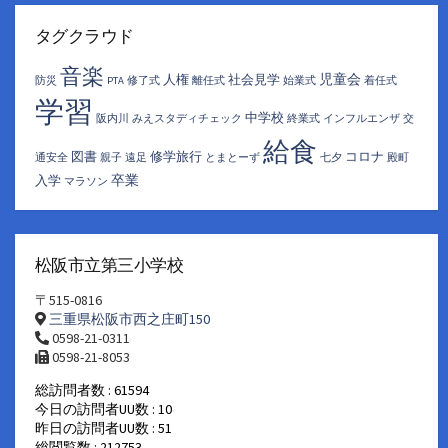
カ
イ
タグクラウド
ブ
音楽
児童会
人権
社会見学
防災
PTA
修了式
離任式
始業式
着任式
学習
中学校
阪内川
みえスタディチェック
終業式
インフルエンザ
交
給食
図書
修学旅行
コロナ
通安全
親子
遠足
とまとーず
七夕
殿町
卒業
入学
マラソン
松阪市立第三小学校
〒515-0816
三重県松阪市西之庄町150
0598-21-0311
0598-21-8053
総訪問者数 : 61594
今日の訪問者UU数 : 10
昨日の訪問者UU数 : 51
総閲覧数 : 212753