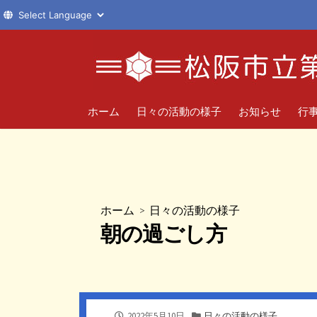
コ
ン
テ
ン
ツ
ホーム
日々の活動の様子
お知らせ
行
へ
ス
キ
ッ
プ
ホーム
>
日々の活動の様子
朝の過ごし方
公
カ
2022年5月10日
日々の活動の様子