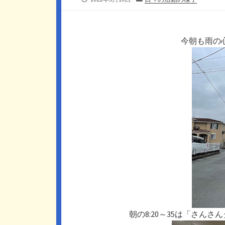
開
テ
日
ゴ
リ
ー
今朝も雨の
朝の8:20～35は「さん