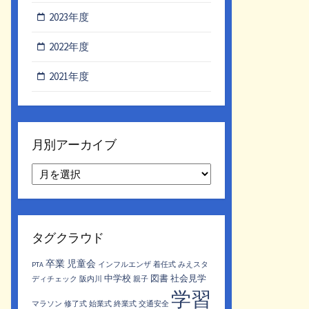
2023年度
2022年度
2021年度
月別アーカイブ
月
別
ア
ー
カ
タグクラウド
イ
ブ
卒業
児童会
PTA
インフルエンザ
着任式
みえスタ
中学校
図書
社会見学
ディチェック
阪内川
親子
学習
マラソン
修了式
始業式
終業式
交通安全