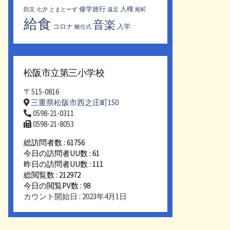
修学旅行
人権
防災
七夕
とまとーず
遠足
殿町
給食
音楽
コロナ
入学
離任式
松阪市立第三小学校
〒515-0816
三重県松阪市西之庄町150
0598-21-0311
0598-21-8053
総訪問者数 : 61756
今日の訪問者UU数 : 61
昨日の訪問者UU数 : 111
総閲覧数 : 212972
今日の閲覧PV数 : 98
カウント開始日 : 2023年4月1日