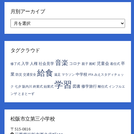
月別アーカイブ
月
別
ア
ー
カ
イ
タグクラウド
ブ
音楽
児童会
卒
入学
人権
社会見学
コロナ
修了式
親子
殿町
着任式
給食
業
中学校
防災
交通安全
遠足
マラソン
PTA
みえスタディチェッ
学習
図書
修学旅行
ク
七夕
阪内川
終業式
始業式
離任式
インフルエ
ンザ
とまとーず
松阪市立第三小学校
〒515-0816