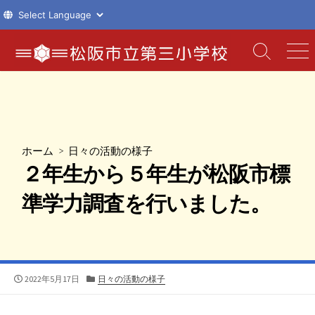
コ
ン
検
メ
索
ニ
テ
切
ュ
ン
り
ー
ツ
替
え
へ
ス
ホーム
>
日々の活動の様子
キ
２年生から５年生が松阪市標
ッ
プ
準学力調査を行いました。
公
カ
2022年5月17日
日々の活動の様子
開
テ
日
ゴ