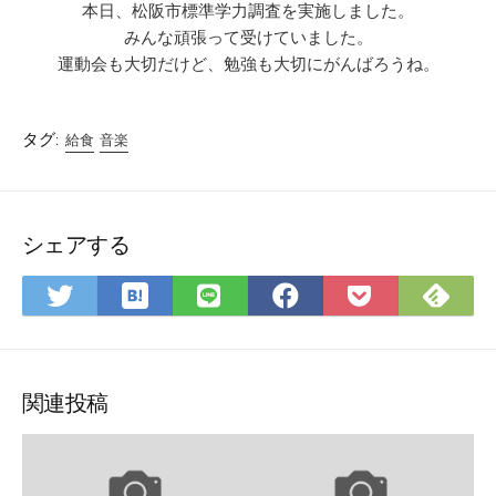
本日、松阪市標準学力調査を実施しました。
みんな頑張って受けていました。
運動会も大切だけど、勉強も大切にがんばろうね。
タグ:
給食
音楽
シェアする
は
Fee
Twitter
LINE
Facebook
Pocket
て
で
で
で
で
に
な
購
シ
シ
シ
保
ブ
読
ェ
ェ
ェ
存
ッ
ア
ア
ア
関連投稿
ク
マ
ー