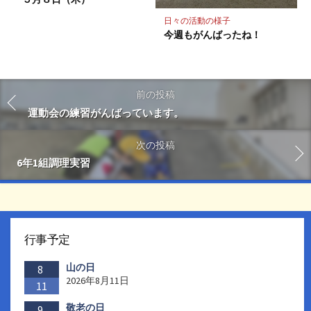
日々の活動の様子
今週もがんばったね！
前の投稿
運動会の練習がんばっています。
次の投稿
6年1組調理実習
行事予定
山の日
8
2026年8月11日
11
敬老の日
9