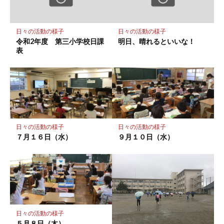
ク
に
保
日々の活動の様子
日々の活動の様子
存
令和2年度 第三小学校日課
明日、晴れるといいな！
表
日々の活動の様子
日々の活動の様子
７月１６日（水）
９月１０日（水）
日々の活動の様子
５月８日（木）