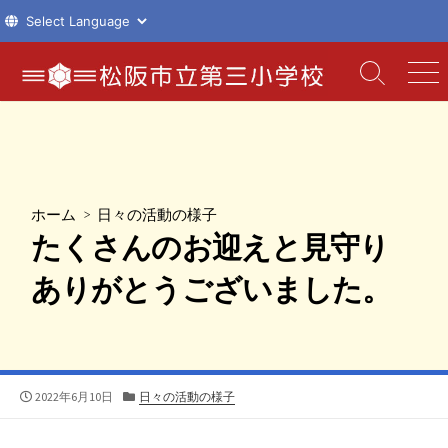
コ
ン
検
メ
索
ニ
テ
切
ュ
ン
り
ー
ツ
替
え
へ
ス
ホーム
>
日々の活動の様子
キ
たくさんのお迎えと見守り
ッ
プ
ありがとうございました。
公
カ
2022年6月10日
日々の活動の様子
開
テ
日
ゴ