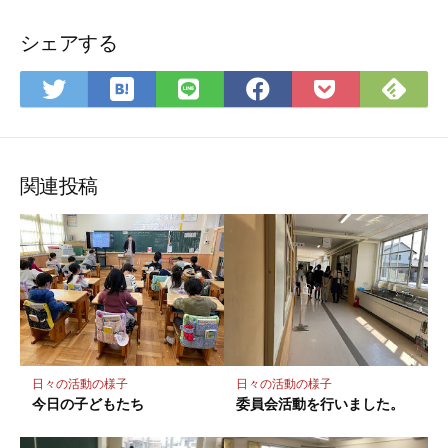
シェアする
は
Fee
Twitter
LINE
Facebook
Pocket
て
で
で
で
で
に
な
購
シ
シ
シ
保
ブ
読
ェ
ェ
ェ
存
ッ
ア
ア
ア
関連投稿
ク
マ
ー
ク
に
保
存
日々の活動の様子
日々の活動の様子
今日の子どもたち
委員会活動を行いました。