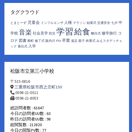
ー
カ
イ
タグクラウド
ブ
児童会
人権
中
とまとーず
インフルエンザ
マラソン
始業式
交通安全
七夕
学習
給食
音楽
学校
社会見学
修学旅行
コ
防災
離任式
卒業
ロナ
図書
殿町
修了式
阪内川
PTA
遠足
親子
終業式
みえスタディチェ
入学
ック
着任式
松阪市立第三小学校
〒515-0816
三重県松阪市西之庄町150
0598-21-0311
0598-21-8053
総訪問者数 : 61647
今日の訪問者UU数 : 63
昨日の訪問者UU数 : 98
総閲覧数 : 212820
今日の閲覧PV数 : 77