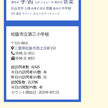
学習
音楽
通安全
七夕
とまとーず
着任式
社会見学
人権
図書
中学校
終業式
防災
阪内川
PTA
遠足
マラソン
みえスタディチェック
松阪市立第三小学校
〒515-0816
三重県松阪市西之庄町150
0598-21-0311
0598-21-8053
総訪問者数 : 61625
今日の訪問者UU数 : 41
昨日の訪問者UU数 : 51
総閲覧数 : 212786
今日の閲覧PV数 : 43
カウント開始日 : 2023年4月1日