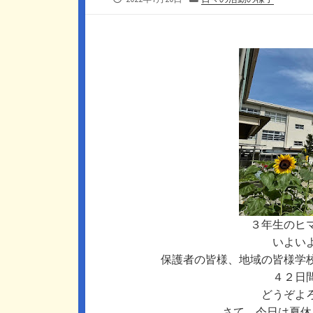
開
テ
日
ゴ
リ
ー
３年生のヒ
いよい
保護者の皆様、地域の皆様学
４２日
どうぞよ
さて、今日は夏休