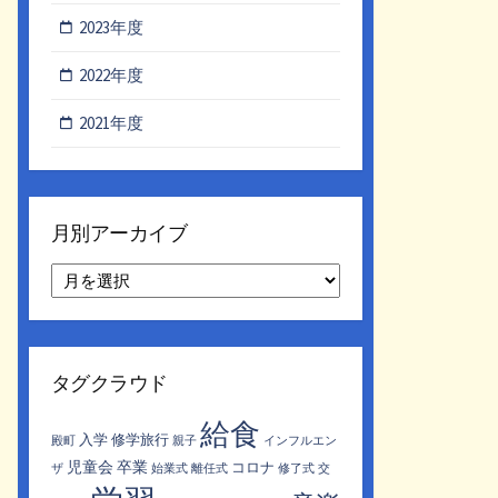
2023年度
2022年度
2021年度
月別アーカイブ
月
別
ア
ー
カ
タグクラウド
イ
ブ
給食
入学
修学旅行
殿町
親子
インフルエン
児童会
卒業
コロナ
ザ
始業式
離任式
修了式
交