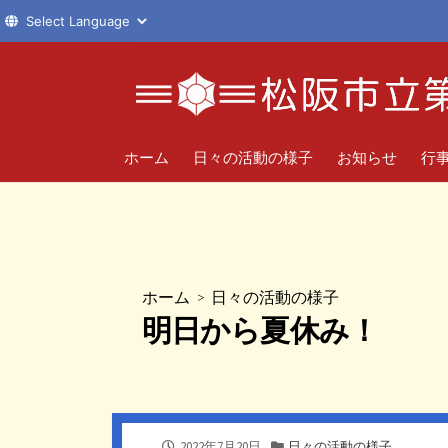
コ
ン
テ
ン
ツ
ホーム
日々の活動の様子
お知らせ
行
へ
ス
キ
ッ
プ
ホーム
>
日々の活動の様子
明日から夏休み！
公
カ
2022年7月20日
日々の活動の様子