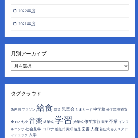
2022年度
2021年度
月別アーカイブ
月
別
ア
ー
カ
イ
タグクラウド
ブ
給食
児童会
中学校
阪内川
マラソン
防災
とまとーず
修了式
交通安
学習
音楽
卒業
修学旅行
全
PTA
七夕
終業式
始業式
親子
インフ
社会見学
コロナ
図書
人権
ルエンザ
離任式
殿町
遠足
着任式
みえスタデ
入学
ィチェック