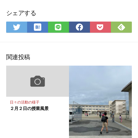
シェアする
は
Fee
Twitter
LINE
Facebook
Pocket
て
で
で
で
で
に
な
購
シ
シ
シ
保
ブ
読
ェ
ェ
ェ
存
ッ
ア
ア
ア
関連投稿
ク
マ
ー
ク
に
保
日々の活動の様子
存
２月２日の授業風景