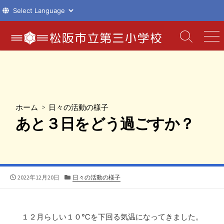
コ
ン
検
メ
索
ニ
テ
切
ュ
ン
り
ー
ツ
替
え
へ
ス
ホーム
>
日々の活動の様子
キ
あと３日をどう過ごすか？
ッ
プ
公
カ
2022年12月20日
日々の活動の様子
開
テ
日
ゴ
リ
ー
１２月らしい１０℃を下回る気温になってきました。