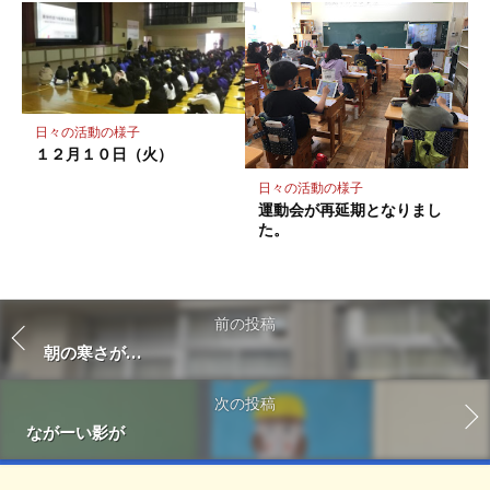
日々の活動の様子
１２月１０日（火）
日々の活動の様子
運動会が再延期となりまし
た。
前の投稿
朝の寒さが…
次の投稿
ながーい影が