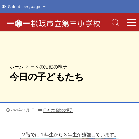
コ
ン
検
メ
索
ニ
テ
切
ュ
ン
り
ー
ツ
替
え
へ
ス
ホーム
>
日々の活動の様子
キ
今日の子どもたち
ッ
プ
公
カ
2022年12月6日
日々の活動の様子
開
テ
日
ゴ
リ
ー
２階では１年生から３年生が勉強しています。