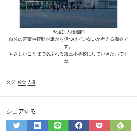
今週は人権週間
自分の言葉や行動が誰かを傷つけていないか考える機会で
す。
やさしいことばであふれる第三小学校にしていきたいです
ね。
タグ:
給食
人権
シェアする
は
Fee
Twitter
LINE
Facebook
Pocket
て
で
で
で
で
に