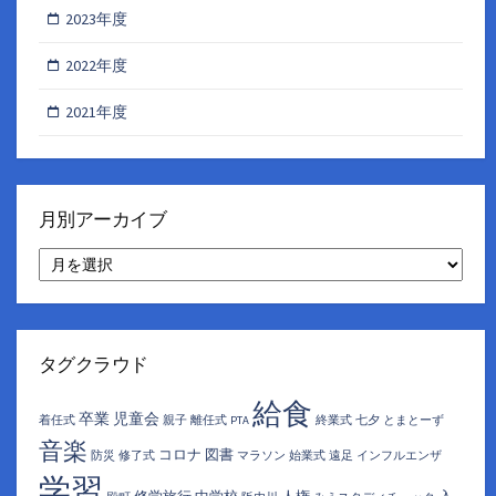
2023年度
2022年度
2021年度
月別アーカイブ
月
別
ア
ー
カ
イ
タグクラウド
ブ
給食
卒業
児童会
着任式
親子
離任式
PTA
終業式
七夕
とまとーず
音楽
コロナ
図書
防災
修了式
マラソン
始業式
遠足
インフルエンザ
学習