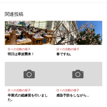
な
購
シ
シ
シ
保
ブ
読
ェ
ェ
ェ
存
ッ
ア
ア
ア
関連投稿
ク
マ
ー
ク
に
保
日々の活動の様子
日々の活動の様子
存
明日は寒波襲来！
春ですね。
日々の活動の様子
日々の活動の様子
卒業式の総練習を行いまし
感染予防をしながら…
た。