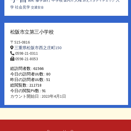
修学旅行
中学校
人権
入
殿町
阪内川
みえスタディチェック
学
社会見学
交通安全
松阪市立第三小学校
〒515-0816
三重県松阪市西之庄町150
0598-21-0311
0598-21-8053
総訪問者数 : 61566
今日の訪問者UU数 : 80
昨日の訪問者UU数 : 51
総閲覧数 : 212718
今日の閲覧PV数 : 91
カウント開始日 : 2023年4月1日