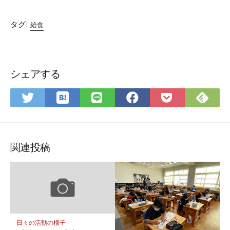
タグ:
給食
シェアする
は
Fee
Twitter
LINE
Facebook
Pocket
て
で
で
で
で
に
な
購
シ
シ
シ
保
ブ
読
ェ
ェ
ェ
存
ッ
ア
ア
ア
関連投稿
ク
マ
ー
ク
に
保
日々の活動の様子