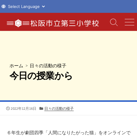
コ
ン
検
メ
索
ニ
テ
切
ュ
ン
り
ー
ツ
替
え
へ
ス
ホーム
>
日々の活動の様子
キ
今日の授業から
ッ
プ
公
カ
2022年12月16日
日々の活動の様子
開
テ
日
ゴ
リ
ー
６年生が劇団四季「人間になりたがった猫」をオンラインで