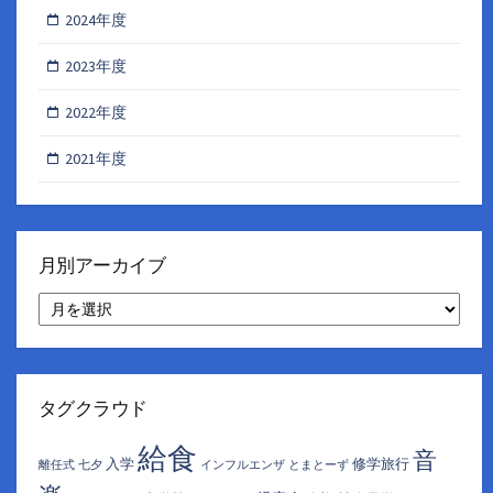
2024年度
2023年度
2022年度
2021年度
月別アーカイブ
月
別
ア
ー
カ
イ
タグクラウド
ブ
給食
音
入学
修学旅行
離任式
七夕
インフルエンザ
とまとーず