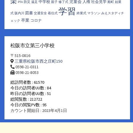
楽
児童会
中学校
人権
社会見学
PTA
防災
遠足
親子
修了式
殿町
始業
学習
図書
式
阪内川
交通安全
着任式
終業式
マラソン
みえスタディチ
卒業
コロナ
ェック
松阪市立第三小学校
〒515-0816
三重県松阪市西之庄町150
0598-21-0311
0598-21-8053
総訪問者数 : 61570
今日の訪問者UU数 : 84
昨日の訪問者UU数 : 51
総閲覧数 : 212722
今日の閲覧PV数 : 95
カウント開始日 : 2023年4月1日