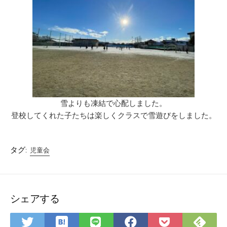
雪よりも凍結で心配しました。
登校してくれた子たちは楽しくクラスで雪遊びをしました。
タグ:
児童会
シェアする
は
Fee
Twitter
LINE
Facebook
Pocket