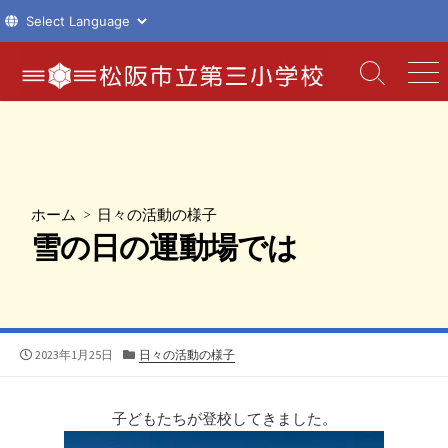
コ
ン
検
メ
索
ニ
テ
切
ュ
ン
り
ー
ツ
替
え
へ
ス
ホーム
>
日々の活動の様子
キ
雪の日の運動場では
ッ
プ
公
カ
2023年1月25日
日々の活動の様子
開
テ
日
ゴ
リ
子どもたちが登校してきました。
ー