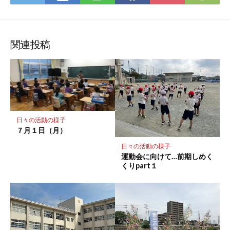
て
で
で
で
で
に
な
購
シ
シ
シ
保
ブ
読
ェ
ェ
ェ
存
ッ
ア
ア
ア
関連投稿
ク
マ
ー
ク
に
保
日々の活動の様子
存
７月１日（月）
日々の活動の様子
運動会に向けて…前期しめく
くりpart１