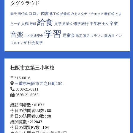
イ
タグクラウド
ブ
コロナ
図書
親子
着任式
修了式
始業式
みえスタディチェック
離任式
とま
給食
卒業
人権
入学
修学旅行
中学校
とーず
殿町
終業式
七夕
学習
音楽
児童会
PTA
交通安全
防災
遠足
マラソン
阪内川
イン
社会見学
フルエンザ
松阪市立第三小学校
〒515-0816
三重県松阪市西之庄町150
0598-21-0311
0598-21-8053
総訪問者数 : 61672
今日の訪問者UU数 : 88
昨日の訪問者UU数 : 98
総閲覧数 : 212847
今日の閲覧PV数 : 104
カウント開始日 : 2023年4月1日