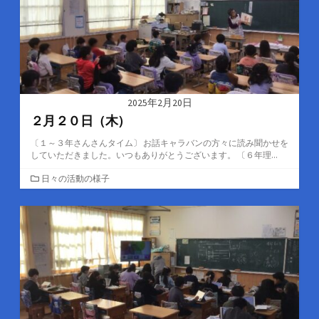
2025年2月20日
２月２０日（木）
〔１～３年さんさんタイム〕 お話キャラバンの方々に読み聞かせを
していただきました。いつもありがとうございます。 〔６年理...
カ
日々の活動の様子
テ
ゴ
リ
ー