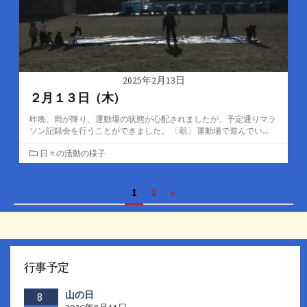
2025年2月13日
２月１３日（木）
昨晩、雨が降り、運動場の状態が心配されましたが、予定通りマラ
ソン記録会を行うことができました。 〔朝〕 運動場で遊んでい...
カ
日々の活動の様子
テ
ゴ
投
1
2
»
リ
ー
稿
の
ペ
行事予定
ー
山の日
ジ
8