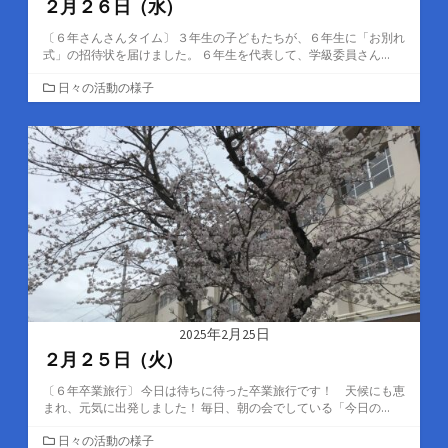
２月２６日（水）
〔６年さんさんタイム〕 ３年生の子どもたちが、６年生に「お別れ
式」の招待状を届けました。 ６年生を代表して、学級委員さん...
カ
日々の活動の様子
テ
ゴ
リ
ー
2025年2月25日
２月２５日（火）
〔６年卒業旅行〕 今日は待ちに待った卒業旅行です！ 天候にも恵
まれ、元気に出発しました！ 毎日、朝の会でしている「今日の...
カ
日々の活動の様子