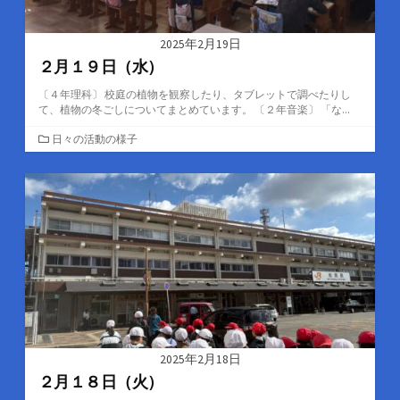
2025年2月19日
２月１９日（水）
〔４年理科〕 校庭の植物を観察したり、タブレットで調べたりし
て、植物の冬ごしについてまとめています。 〔２年音楽〕 「な...
カ
日々の活動の様子
テ
ゴ
リ
ー
2025年2月18日
２月１８日（火）