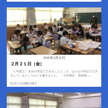
テ
ゴ
リ
ー
2025年2月21日
２月２１日（金）
〔１年図工〕 自分の作品で工夫をしたところ、なかまの作品で工夫
をしているところなどを書きました。 〔３年国語〕 意味調べ...
カ
日々の活動の様子
テ
ゴ
リ
ー