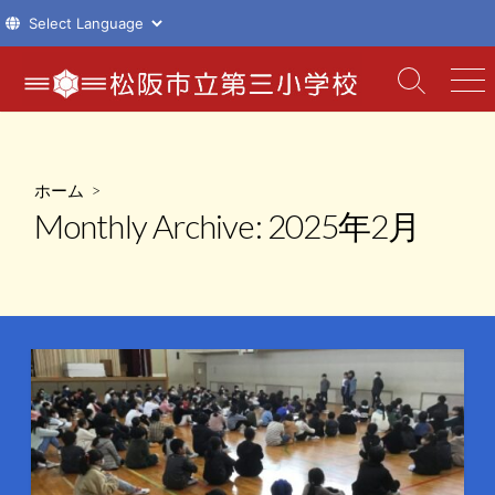
コ
ン
検
メ
索
ニ
テ
切
ュ
ン
り
ー
ツ
替
ホーム
>
え
へ
Monthly Archive:
2025年2月
ス
キ
ッ
プ