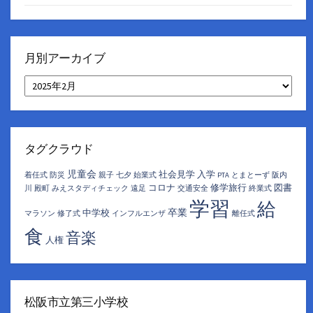
月別アーカイブ
月
別
ア
ー
カ
イ
タグクラウド
ブ
児童会
社会見学
入学
着任式
防災
親子
七夕
始業式
PTA
とまとーず
阪内
コロナ
修学旅行
図書
川
殿町
みえスタディチェック
遠足
交通安全
終業式
学習
給
卒業
中学校
マラソン
修了式
インフルエンザ
離任式
食
音楽
人権
松阪市立第三小学校