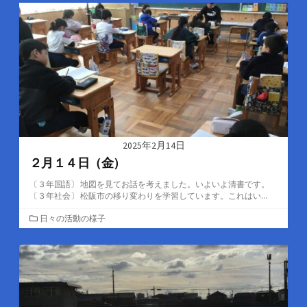
ゴ
リ
ー
2025年2月14日
２月１４日（金）
〔３年国語〕 地図を見てお話を考えました。いよいよ清書です。
〔３年社会〕 松阪市の移り変わりを学習しています。これはい...
カ
日々の活動の様子
テ
ゴ
リ
ー