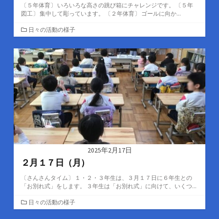
〔５年体育〕 いろいろな高さの跳び箱にチャレンジです。 〔５年
図工〕 集中して彫っています。 〔２年体育〕 ゴールに向か...
カ
日々の活動の様子
テ
ゴ
リ
ー
2025年2月17日
２月１７日（月）
〔さんさんタイム〕 １・２・３年生は、３月１７日に６年生との
「お別れ式」をします。 ３年生は「お別れ式」に向けて、いくつ...
カ
日々の活動の様子
テ