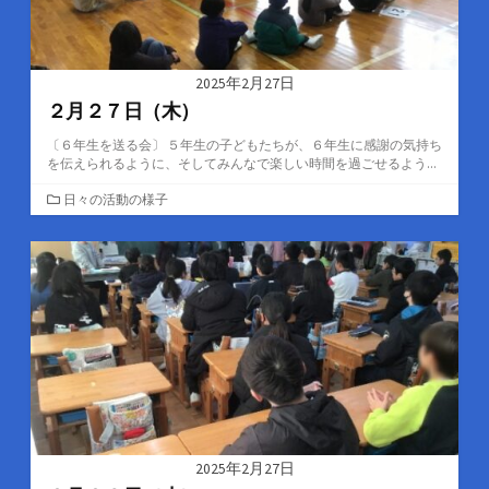
2025年2月27日
２月２７日（木）
〔６年生を送る会〕 ５年生の子どもたちが、６年生に感謝の気持ち
を伝えられるように、そしてみんなで楽しい時間を過ごせるよう...
カ
日々の活動の様子
テ
ゴ
リ
ー
2025年2月27日