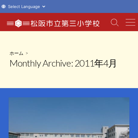
コ
ン
検
メ
索
ニ
テ
切
ュ
ン
り
ー
ツ
替
ホーム
>
え
へ
Monthly Archive:
2011年4月
ス
キ
ッ
プ