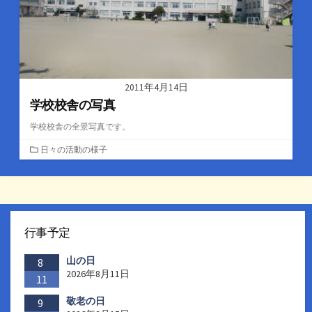
2011年4月14日
学校校舎の写真
学校校舎の全景写真です。
カ
日々の活動の様子
テ
ゴ
リ
ー
行事予定
山の日
8
2026年8月11日
11
敬老の日
9