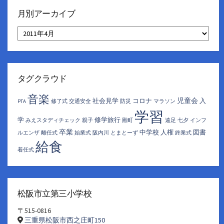
月別アーカイブ
月
別
ア
ー
カ
イ
タグクラウド
ブ
音楽
児童会
社会見学
コロナ
入
PTA
修了式
交通安全
防災
マラソン
学習
学
修学旅行
みえスタディチェック
親子
殿町
遠足
七夕
インフ
卒業
中学校
人権
図書
ルエンザ
離任式
始業式
阪内川
とまとーず
終業式
給食
着任式
松阪市立第三小学校
〒515-0816
三重県松阪市西之庄町150