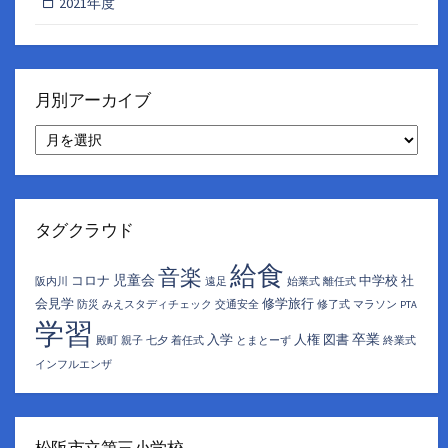
2021年度
月別アーカイブ
月
別
ア
ー
カ
イ
タグクラウド
ブ
給食
音楽
児童会
コロナ
中学校
社
阪内川
遠足
始業式
離任式
会見学
修学旅行
防災
みえスタディチェック
交通安全
修了式
マラソン
PTA
学習
卒業
入学
人権
図書
殿町
親子
七夕
着任式
とまとーず
終業式
インフルエンザ
松阪市立第三小学校