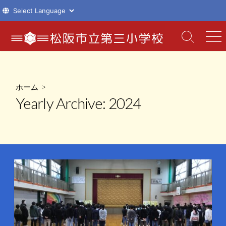
コ
ン
検
メ
索
ニ
テ
切
ュ
ン
り
ー
ツ
替
ホーム
>
え
へ
Yearly Archive:
2024
ス
キ
ッ
プ