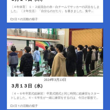
〔４年体育〕 １・２組混合の赤・白チームでサッカーの試合をしま
した。 〔２年生活〕 「自分ものがたり」を書きました。集中...
カ
日々の活動の様子
テ
ゴ
リ
ー
2024年3月13日
３月１３日（水）
〔４～６年卒業式総練習〕 卒業式開式と同じ時間に総練習をスター
トしました。４～６年生が一緒に練習をするのは、今日が最後で...
カ
日々の活動の様子