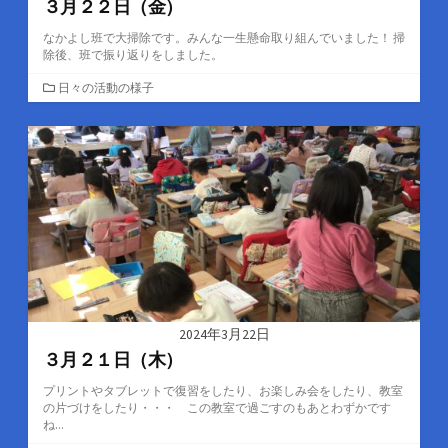
３月２２日（金）
なかよし班で大掃除です。みんな一生懸命取り組んでいました！ 掃
除後、班で振り返りをしました。
カ
日々の活動の様子
テ
ゴ
リ
ー
2024年3月22日
３月２１日（木）
プリントやタブレットで復習をしたり、お楽しみ会をしたり、教室
の片づけをしたり・・・ この教室で過ごすのもあとわずかです
ね...