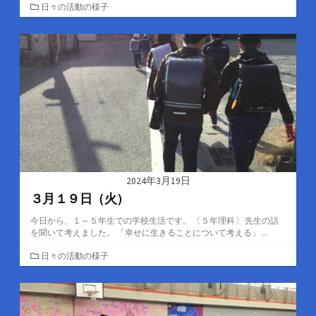
カ
日々の活動の様子
テ
ゴ
リ
ー
2024年3月19日
３月１９日（火）
今日から、１～５年生での学校生活です。 〔５年理科〕 先生の話
を聞いて考えました。 「幸せに生きることについて考える」 ...
カ
日々の活動の様子
テ
ゴ
リ
ー