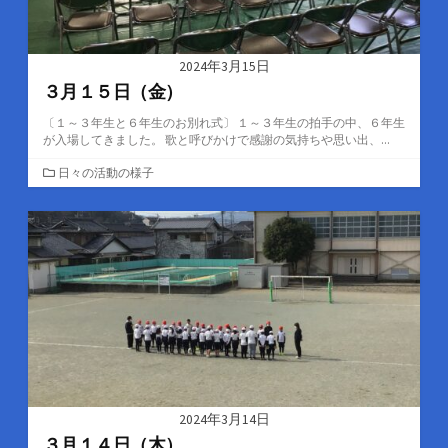
2024年3月15日
３月１５日（金）
〔１～３年生と６年生のお別れ式〕 １～３年生の拍手の中、６年生
が入場してきました。 歌と呼びかけで感謝の気持ちや思い出、...
カ
日々の活動の様子
テ
ゴ
リ
ー
2024年3月14日
３月１４日（木）