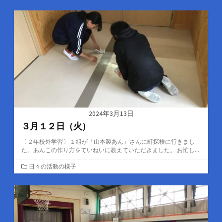
テ
ゴ
リ
ー
2024年3月13日
３月１２日（火）
〔２年校外学習〕 １組が「山本製あん」さんに町探検に行きまし
た。あんこの作り方をていねいに教えていただきました。 お忙し...
カ
日々の活動の様子
テ
ゴ
リ
ー