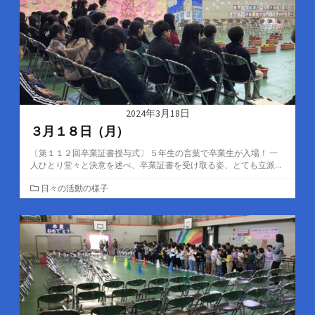
2024年3月18日
３月１８日（月）
〔第１１２回卒業証書授与式〕 ５年生の言葉で卒業生が入場！ 一
人ひとり堂々と決意を述べ、卒業証書を受け取る姿、とても立派...
カ
日々の活動の様子
テ
ゴ
リ
ー