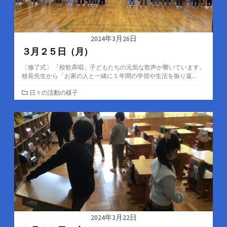
2024年3月26日
３月２５日（月）
〔修了式〕 「校歌斉唱」子どもたちの元気な歌声が響いています。
校長先生から「お家の人と一緒に１年間の学習や生活を振り返...
カ
日々の活動の様子
テ
ゴ
リ
ー
2024年3月22日