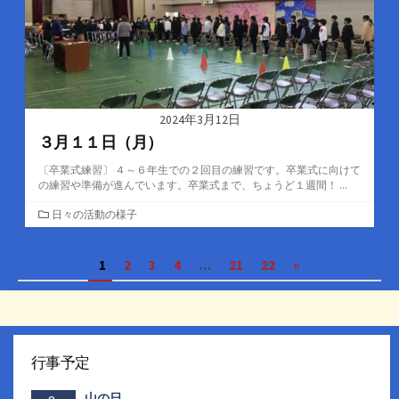
2024年3月12日
３月１１日（月）
〔卒業式練習〕 ４～６年生での２回目の練習です。卒業式に向けて
の練習や準備が進んでいます。卒業式まで、ちょうど１週間！ ...
カ
日々の活動の様子
テ
ゴ
投
1
2
3
4
…
21
22
»
リ
ー
稿
の
ペ
行事予定
ー
山の日