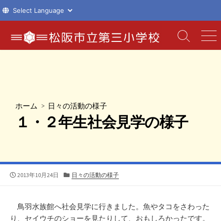
コ
ン
検
メ
索
ニ
テ
切
ュ
ン
り
ー
ツ
替
え
へ
ス
ホーム
>
日々の活動の様子
キ
１・２年生社会見学の様子
ッ
プ
公
カ
2013年10月24日
日々の活動の様子
開
テ
日
ゴ
リ
鳥羽水族館へ社会見学に行きました。魚やタコをさわった
ー
り、セイウチのショーを見たりして、おもしろかったです。