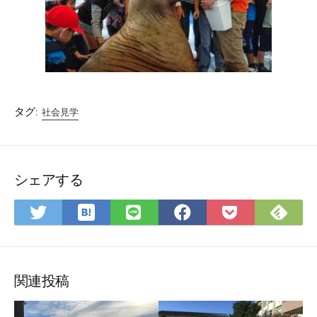
タグ:
社会見学
シェアする
は
Fee
Twitter
LINE
Facebook
Pocket
て
で
で
で
で
に
な
購
シ
シ
シ
保
ブ
読
ェ
ェ
ェ
存
ッ
ア
ア
ア
関連投稿
ク
マ