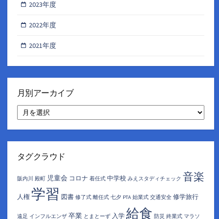
2023年度
2022年度
2021年度
月別アーカイブ
月
別
ア
ー
カ
イ
タグクラウド
ブ
音楽
児童会
コロナ
中学校
阪内川
殿町
着任式
みえスタディチェック
学習
人権
図書
修学旅行
修了式
離任式
七夕
PTA
始業式
交通安全
給食
卒業
入学
遠足
インフルエンザ
とまとーず
防災
終業式
マラソ