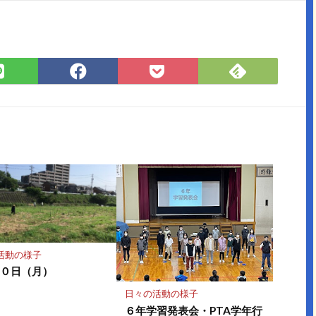
Feedly
LINE
Facebook
Pocket
で
で
で
に
購
シ
シ
保
読
ェ
ェ
存
ア
ア
活動の様子
１０日（月）
日々の活動の様子
６年学習発表会・PTA学年行