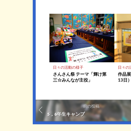
日々の活動の様子
日々の
さんさん祭 テーマ「輝け第
作品展
三☆みんなが主役」
13日
前の投稿
5，6年生キャンプ