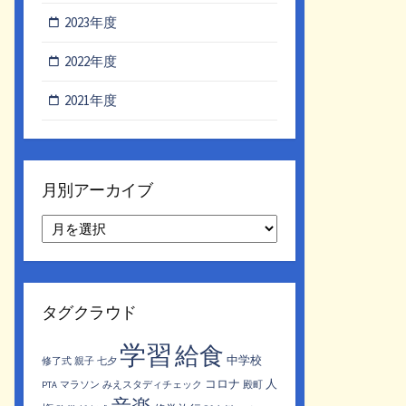
2023年度
2022年度
2021年度
月別アーカイブ
月
別
ア
ー
カ
タグクラウド
イ
ブ
学習
給食
中学校
修了式
親子
七夕
コロナ
人
PTA
マラソン
みえスタディチェック
殿町
音楽