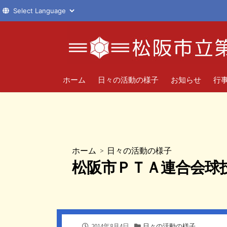
コ
ン
テ
ン
ツ
ホーム
日々の活動の様子
お知らせ
行
へ
ス
キ
ッ
プ
ホーム
>
日々の活動の様子
松阪市ＰＴＡ連合会球
公
カ
2014年8月4日
日々の活動の様子