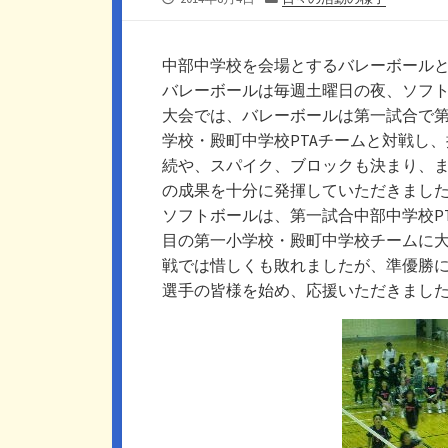
開
テ
日
ゴ
リ
中部中学校を会場とするバレーボール
ー
バレーボールは毎週土曜日の夜、ソフ
大会では、バレーボールは第一試合で第
学校・殿町中学校PTAチームと対戦し
続や、スパイク、ブロックも決まり、
の成果を十分に発揮していただきまし
ソフトボールは、第一試合中部中学校P
目の第一小学校・殿町中学校チームに
戦では惜しくも敗れましたが、準優勝
選手の皆様を始め、応援いただきまし