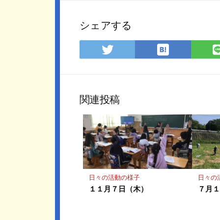
シェアする
は
Twitter
て
で
な
シ
ブ
ェ
ッ
ア
関連投稿
ク
マ
ー
ク
に
保
存
日々の活動の様子
日々の
１１月７日（木）
７月