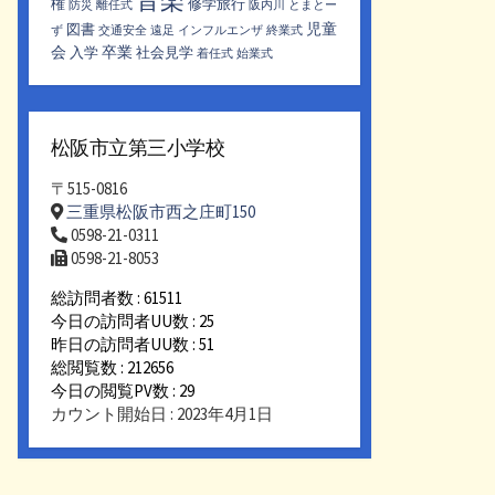
権
修学旅行
防災
離任式
阪内川
とまとー
児童
図書
ず
交通安全
遠足
インフルエンザ
終業式
会
卒業
入学
社会見学
着任式
始業式
松阪市立第三小学校
〒515-0816
三重県松阪市西之庄町150
0598-21-0311
0598-21-8053
総訪問者数 : 61511
今日の訪問者UU数 : 25
昨日の訪問者UU数 : 51
総閲覧数 : 212656
今日の閲覧PV数 : 29
カウント開始日 : 2023年4月1日