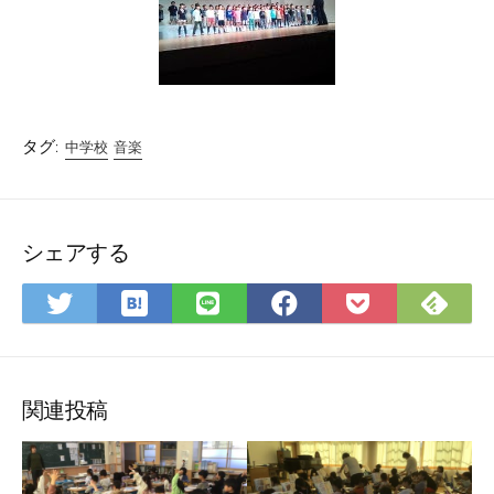
タグ:
中学校
音楽
シェアする
は
Fee
Twitter
LINE
Facebook
Pocket
て
で
で
で
で
に
な
購
シ
シ
シ
保
ブ
読
ェ
ェ
ェ
存
ッ
ア
ア
ア
関連投稿
ク
マ
ー