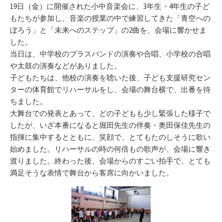
リ
19日（金）に開催された小中音楽会に、3年生・4年生の子ど
ー
もたちが参加し、音楽の授業の中で練習してきた「青空への
ぼろう」と「未来へのステップ」の2曲を、会場に響かせま
した。
当日は、中学校のブラスバンドの演奏や合唱、小学校の合唱
や太鼓の演奏などがありました。
子どもたちは、他校の演奏を聴いた後、子ども支援研究セン
ターの体育館でリハーサルをし、会場の舞台横で、出番を待
ちました。
大舞台での発表とあって、どの子どもも少し緊張した様子で
したが、いざ本番になると堀田先生の伴奏・奥田保佳先生の
指揮に集中するとともに、笑顔で、とてもたのしそうに歌い
始めました。リハーサルの時の何倍もの歌声が、会場に響き
渡りました。終わった後、会場からのすごい拍手で、とても
満足そうな表情で舞台から客席に向かいました。