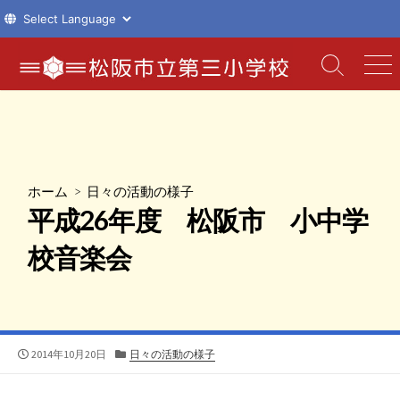
コ
ン
検
メ
索
ニ
テ
切
ュ
ン
り
ー
ツ
替
え
へ
ス
ホーム
>
日々の活動の様子
キ
平成26年度 松阪市 小中学
ッ
プ
校音楽会
公
カ
2014年10月20日
日々の活動の様子
開
テ
日
ゴ