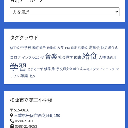
月別アーカイブ
月
別
ア
ー
カ
イ
タグクラウド
ブ
児童会
中学校
入学
修了式
殿町
親子
始業式
PTA
遠足
終業式
防災
着任式
給食
音楽
コロナ
社会見学
図書
人権
インフルエンザ
阪内川
学習
修学旅行
とまとーず
交通安全
離任式
みえスタディチェック
マ
卒業
ラソン
七夕
松阪市立第三小学校
〒515-0816
三重県松阪市西之庄町150
0598-21-0311
0598-21-8053