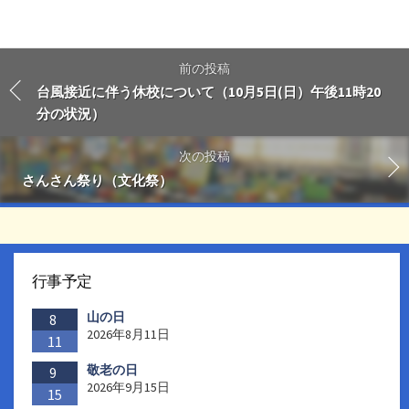
前の投稿
台風接近に伴う休校について（10月5日(日）午後11時20
分の状況）
次の投稿
さんさん祭り（文化祭）
行事予定
山の日
8
2026年8月11日
11
敬老の日
9
2026年9月15日
15