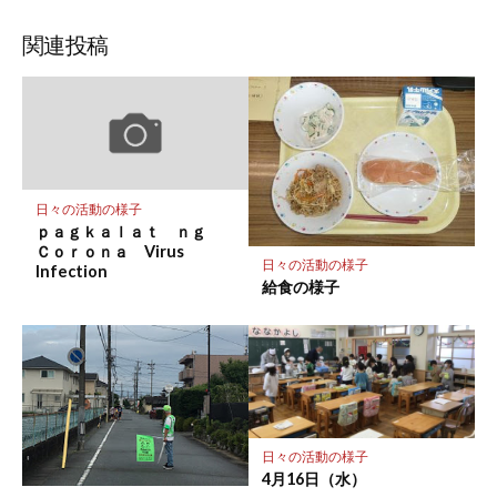
ブ
読
ェ
ェ
ェ
存
ッ
ア
ア
ア
関連投稿
ク
マ
ー
ク
に
保
日々の活動の様子
存
ｐａｇｋａｌａｔ ｎｇ
Ｃｏｒｏｎａ Virus
日々の活動の様子
Infection
給食の様子
日々の活動の様子
4月16日（水）