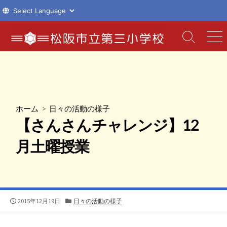
コ
ン
検
メ
索
ニ
テ
切
ュ
ン
り
ー
ツ
替
え
へ
ス
ホーム
>
日々の活動の様子
キ
【さんさんチャレンジ】12
ッ
プ
月土曜授業
公
カ
2015年12月19日
日々の活動の様子
開
テ
日
ゴ