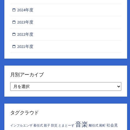
2024年度
2023年度
2022年度
2021年度
月別アーカイブ
月
別
ア
ー
カ
イ
タグクラウド
ブ
音楽
社会見
インフルエンザ
着任式
親子
防災
とまとーず
離任式
殿町