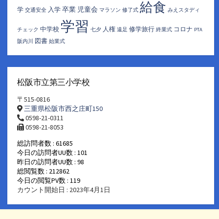
給食
卒業
児童会
学
入学
交通安全
マラソン
修了式
みえスタディ
学習
中学校
人権
修学旅行
コロナ
チェック
七夕
遠足
終業式
PTA
図書
阪内川
始業式
松阪市立第三小学校
〒515-0816
三重県松阪市西之庄町150
0598-21-0311
0598-21-8053
総訪問者数 : 61685
今日の訪問者UU数 : 101
昨日の訪問者UU数 : 98
総閲覧数 : 212862
今日の閲覧PV数 : 119
カウント開始日 : 2023年4月1日