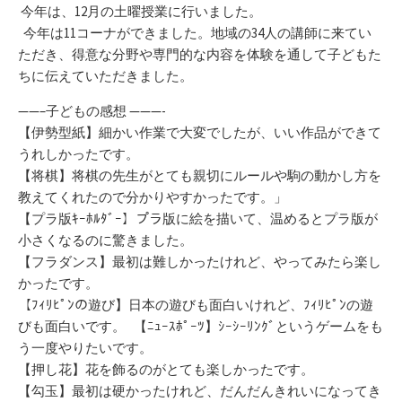
リ
今年は、12月の土曜授業に行いました。
ー
今年は11コーナができました。地域の34人の講師に来てい
ただき、得意な分野や専門的な内容を体験を通して子どもた
ちに伝えていただきました。
——–子どもの感想 ———-
【伊勢型紙】細かい作業で大変でしたが、いい作品ができて
うれしかったです。
【将棋】将棋の先生がとても親切にルールや駒の動かし方を
教えてくれたので分かりやすかったです。」
【プラ版ｷｰﾎﾙﾀﾞｰ】プラ版に絵を描いて、温めるとプラ版が
小さくなるのに驚きました。
【フラダンス】最初は難しかったけれど、やってみたら楽し
かったです。
【ﾌｨﾘﾋﾟﾝの遊び】日本の遊びも面白いけれど、ﾌｨﾘﾋﾟﾝの遊
びも面白いです。 【ﾆｭｰｽﾎﾟｰﾂ】ｼｰｼｰﾘﾝｸﾞというゲームをも
う一度やりたいです。
【押し花】花を飾るのがとても楽しかったです。
【勾玉】最初は硬かったけれど、だんだんきれいになってき