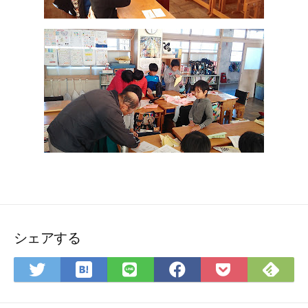
シェアする
は
Fee
Twitter
LINE
Facebook
Pocket
て
で
で
で
で
に
な
購
シ
シ
シ
保