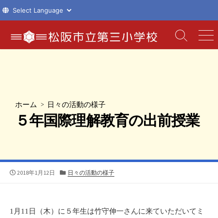
コ
ン
検
メ
索
ニ
テ
切
ュ
ン
り
ー
ツ
替
え
へ
ス
ホーム
>
日々の活動の様子
キ
５年国際理解教育の出前授業
ッ
プ
公
カ
2018年1月12日
日々の活動の様子
開
テ
日
ゴ
リ
ー
1
月
11
日（木）に５
年生は竹守伸一さんに来ていただいてミ