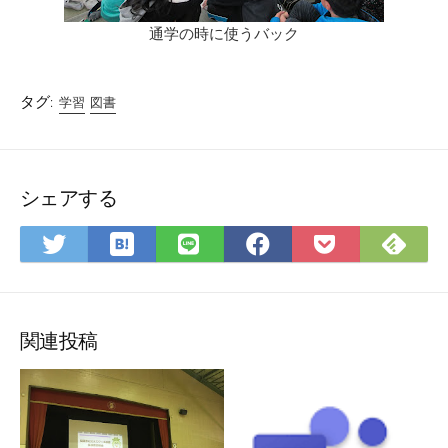
通学の時に使うバック
タグ:
学習
図書
シェアする
は
Fee
Twitter
LINE
Facebook
Pocket
て
で
で
で
で
に
な
購
シ
シ
シ
保
ブ
読
ェ
ェ
ェ
存
ッ
ア
ア
ア
関連投稿
ク
マ
ー
ク