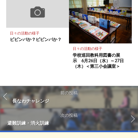
日々の活動の様子
ビビンバか？ピビンパか？
日々の活動の様子
学校巡回教科用図書の展
示 6月26日（水）～27日
（木）＜第三小会議室＞
前の投稿
長なわチャレンジ
次の投稿
避難訓練・消火訓練