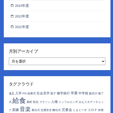
2023年度
2022年度
2021年度
月別アーカイブ
月
別
ア
ー
カ
イ
タグクラウド
ブ
卒業
入学
社会見学
修学旅行
中学校
遠足
PTA
始業式
親子
阪内川
修了
給食
人権
式
殿町
防災
マラソン
インフルエンザ
みえスタディチェッ
音楽
児童会
図書
コロナ
ク
着任式
交通安全
離任式
とまとーず
終業