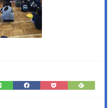
Feedly
LINE
Facebook
Pocket
で
で
で
に
購
シ
シ
保
読
ェ
ェ
存