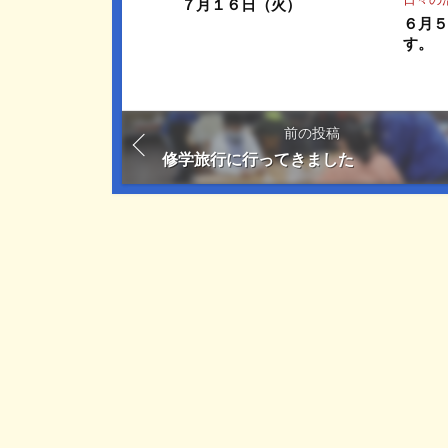
７月１６日（火）
６月５
す。
前の投稿
修学旅行に行ってきました