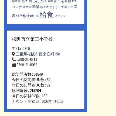
児童会
人権
始業式
七夕
殿町
親子
PTA
卒業
コロナ
図
終業式
修了式
とまとーず
着任式
給食
書
修学旅行
離任式
マラソン
松阪市立第三小学校
〒515-0816
三重県松阪市西之庄町150
0598-21-0311
0598-21-8053
総訪問者数 : 61849
今日の訪問者UU数 : 62
昨日の訪問者UU数 : 92
総閲覧数 : 213204
今日の閲覧PV数 : 159
カウント開始日 : 2023年4月1日