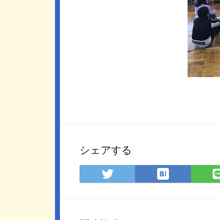
シェアする
は
Twitter
て
で
な
シ
ブ
ェ