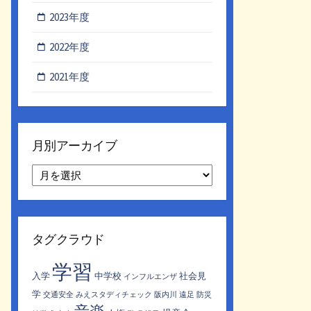
2023年度
2022年度
2021年度
月別アーカイブ
月
別
ア
ー
カ
タグクラウド
イ
ブ
学習
入学
中学校
社会見
インフルエンザ
学
交通安全
みえスタディチェック
阪内川
遠足
防災
音楽