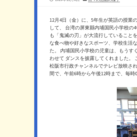
開
テ
日
ゴ
リ
12月4日（金）に、5年生が英語の授
ー
して、 台湾の屏東縣内埔国民小学校の4
も「鬼滅の刃」が大流行していることを
な食べ物や好きなスポーツ、学校生活
た。 内埔国民小学校の児童は、もうす
わせて ダンスを披露してくれました。
松阪市行政チャンネルでテレビ放映される予
間で、午前6時から午後12時まで、毎時