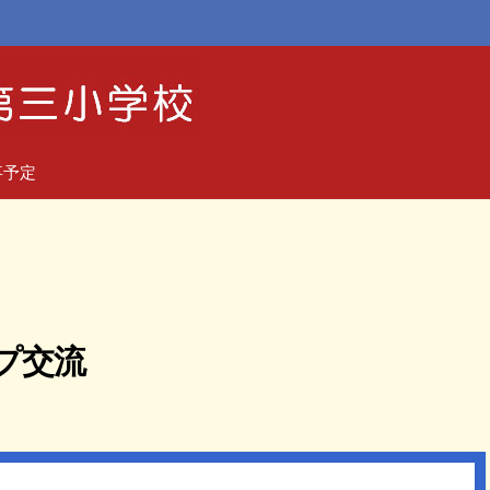
事予定
プ交流