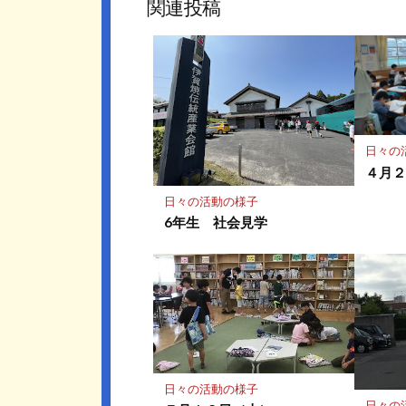
ッ
ア
関連投稿
ク
マ
ー
ク
に
保
存
日々の
４月
日々の活動の様子
6年生 社会見学
日々の活動の様子
日々の