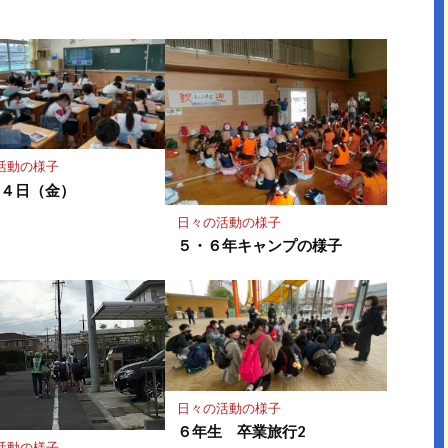
ア
ア
活動の様子
２４日（金）
日々の活動の様子
５・６年キャンプの様子
日々の活動の様子
６年生 卒業旅行2
活動の様子