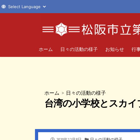
コ
ン
テ
ン
ツ
ホーム
日々の活動の様子
お知らせ
行
へ
ス
キ
ッ
プ
ホーム
>
日々の活動の様子
台湾の小学校とスカイ
公
カ
2020年12月8日
日々の活動の様子