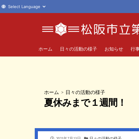
コ
ン
テ
ン
ツ
ホーム
日々の活動の様子
お知らせ
行
へ
ス
キ
ッ
プ
ホーム
>
日々の活動の様子
夏休みまで１週間！
公
カ
2021年7月13日
日々の活動の様子