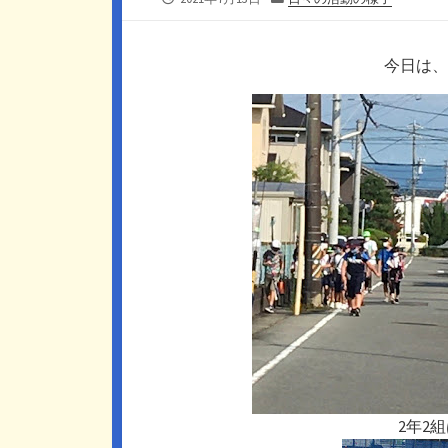
開
テ
日
ゴ
リ
今日は、
ー
2年2