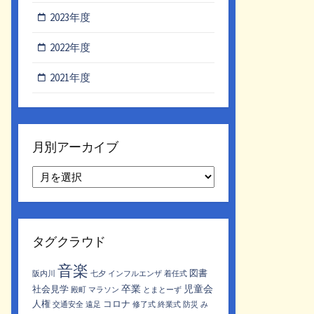
2023年度
2022年度
2021年度
月別アーカイブ
月
別
ア
ー
カ
タグクラウド
イ
ブ
音楽
図書
阪内川
七夕
インフルエンザ
着任式
卒業
児童会
社会見学
殿町
マラソン
とまとーず
人権
コロナ
交通安全
遠足
修了式
終業式
防災
み