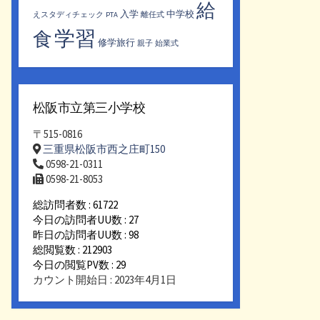
給
入学
中学校
えスタディチェック
PTA
離任式
学習
食
修学旅行
親子
始業式
松阪市立第三小学校
〒515-0816
三重県松阪市西之庄町150
0598-21-0311
0598-21-8053
総訪問者数 : 61722
今日の訪問者UU数 : 27
昨日の訪問者UU数 : 98
総閲覧数 : 212903
今日の閲覧PV数 : 29
カウント開始日 : 2023年4月1日