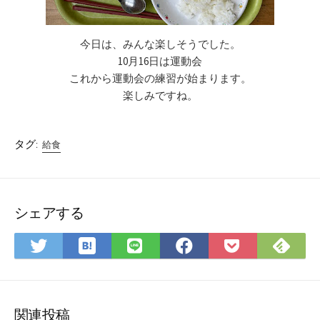
今日は、みんな楽しそうでした。
10月16日は運動会
これから運動会の練習が始まります。
楽しみですね。
タグ:
給食
シェアする
は
Fee
Twitter
LINE
Facebook
Pocket
て
で
で
で
で
に
な
購
シ
シ
シ
保
ブ
読
ェ
ェ
ェ
存
ッ
ア
ア
ア
関連投稿