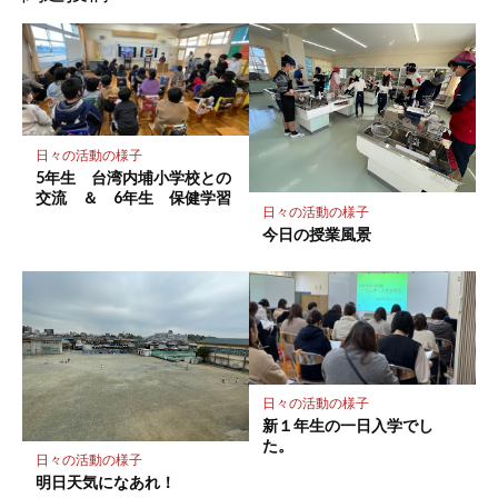
ク
マ
ー
ク
に
保
日々の活動の様子
存
5年生 台湾内埔小学校との
交流 ＆ 6年生 保健学習
日々の活動の様子
今日の授業風景
日々の活動の様子
新１年生の一日入学でし
た。
日々の活動の様子
明日天気になあれ！