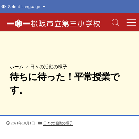
コ
ン
検
メ
索
ニ
テ
切
ュ
ン
り
ー
ツ
替
え
へ
ス
ホーム
>
日々の活動の様子
キ
待ちに待った！平常授業で
ッ
プ
す。
公
カ
2021年10月1日
日々の活動の様子
開
テ
日
ゴ