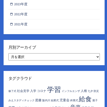
2023年度
2022年度
2021年度
月別アーカイブ
月
別
ア
ー
カ
イ
タグクラウド
ブ
学習
社会見学
入学
コロナ
人権
修了式
インフルエンザ
七夕
防災
給食
児童会
図書
みえスタディチェック
阪内川
始業式
終業式
親子
音楽