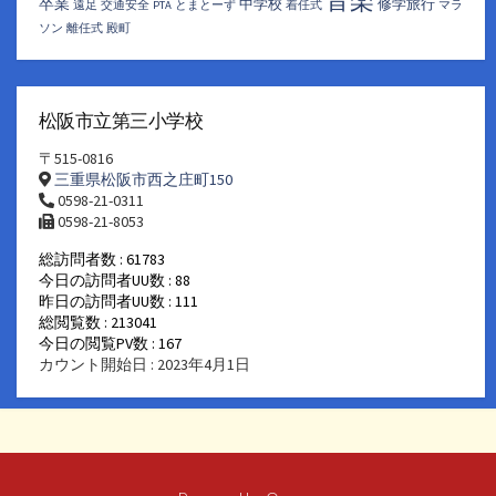
卒業
中学校
修学旅行
遠足
交通安全
PTA
とまとーず
着任式
マラ
ソン
離任式
殿町
松阪市立第三小学校
〒515-0816
三重県松阪市西之庄町150
0598-21-0311
0598-21-8053
総訪問者数 : 61783
今日の訪問者UU数 : 88
昨日の訪問者UU数 : 111
総閲覧数 : 213041
今日の閲覧PV数 : 167
カウント開始日 : 2023年4月1日