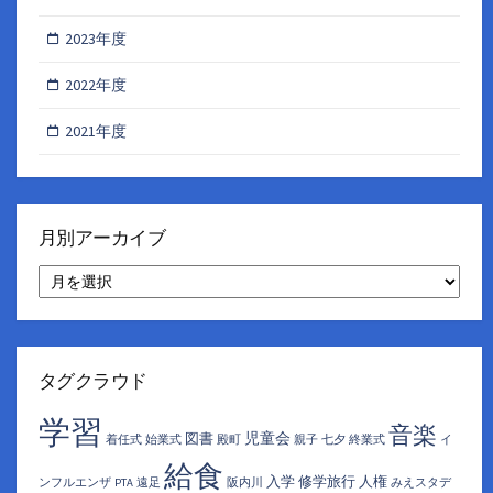
2023年度
2022年度
2021年度
月別アーカイブ
月
別
ア
ー
カ
イ
タグクラウド
ブ
学習
音楽
児童会
図書
着任式
始業式
殿町
親子
七夕
終業式
イ
給食
入学
修学旅行
人権
ンフルエンザ
PTA
遠足
阪内川
みえスタデ