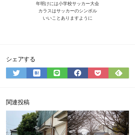
年明けには小学校サッカー大会
カラスはサッカーのシンボル
いいことありますように
シェアする
は
Fee
Twitter
LINE
Facebook
Pocket
て
で
で
で
で
に
な
購
シ
シ
シ
保
ブ
読
ェ
ェ
ェ
存
ッ
ア
ア
ア
関連投稿
ク
マ
ー
ク