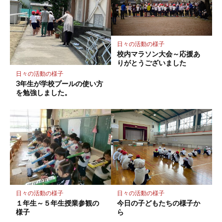
に
保
存
日々の活動の様子
校内マラソン大会～応援あ
りがとうございました
日々の活動の様子
3年生が学校プールの使い方
を勉強しました。
日々の活動の様子
日々の活動の様子
１年生～５年生授業参観の
今日の子どもたちの様子か
様子
ら