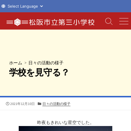
コ
ン
検
メ
索
ニ
テ
切
ュ
ン
り
ー
ツ
替
え
へ
ス
ホーム
>
日々の活動の様子
キ
学校を見守る？
ッ
プ
公
カ
2021年12月10日
日々の活動の様子
開
テ
日
ゴ
リ
昨夜もきれいな星空でした。
ー