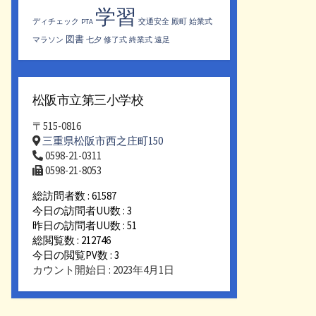
学習
ディチェック
PTA
交通安全
殿町
始業式
図書
マラソン
七夕
修了式
終業式
遠足
松阪市立第三小学校
〒515-0816
三重県松阪市西之庄町150
0598-21-0311
0598-21-8053
総訪問者数 : 61587
今日の訪問者UU数 : 3
昨日の訪問者UU数 : 51
総閲覧数 : 212746
今日の閲覧PV数 : 3
カウント開始日 : 2023年4月1日