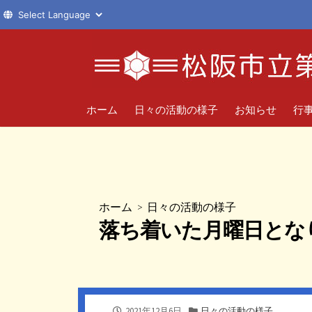
コ
ン
テ
ン
ツ
ホーム
日々の活動の様子
お知らせ
行
へ
ス
キ
ッ
プ
ホーム
>
日々の活動の様子
落ち着いた月曜日とな
公
カ
2021年12月6日
日々の活動の様子