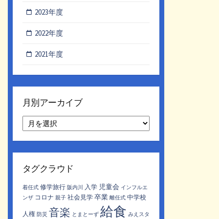
2023年度
2022年度
2021年度
月別アーカイブ
月
別
ア
ー
カ
タグクラウド
イ
ブ
児童会
修学旅行
入学
着任式
阪内川
インフルエ
卒業
コロナ
社会見学
中学校
ンザ
親子
離任式
給食
音楽
人権
防災
とまとーず
みえスタ