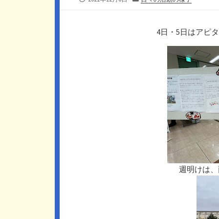
開
テ
日
ゴ
リ
4日・5日はアピ
ー
週明けは、