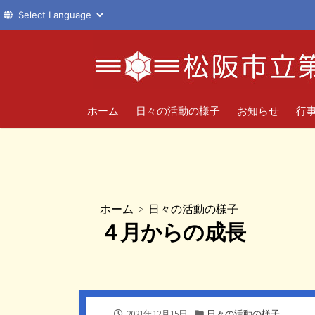
コ
ン
テ
ン
ツ
ホーム
日々の活動の様子
お知らせ
行
へ
ス
キ
ッ
プ
ホーム
>
日々の活動の様子
４月からの成長
公
カ
2021年12月15日
日々の活動の様子