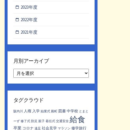
2023年度
2022年度
2021年度
月別アーカイブ
月
別
ア
ー
カ
タグクラウド
イ
ブ
人権
入学
図書
中学校
阪内川
始業式
殿町
とまと
給食
ーず
修了式
防災
親子
着任式
交通安全
卒業
コロナ
社会見学
修学旅行
遠足
マラソン