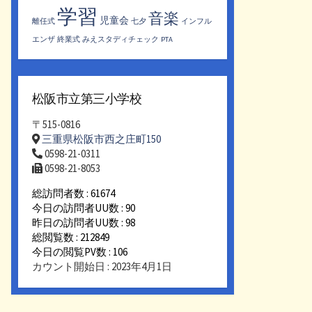
学習
音楽
児童会
離任式
七夕
インフル
エンザ
終業式
みえスタディチェック
PTA
松阪市立第三小学校
〒515-0816
三重県松阪市西之庄町150
0598-21-0311
0598-21-8053
総訪問者数 : 61674
今日の訪問者UU数 : 90
昨日の訪問者UU数 : 98
総閲覧数 : 212849
今日の閲覧PV数 : 106
カウント開始日 : 2023年4月1日