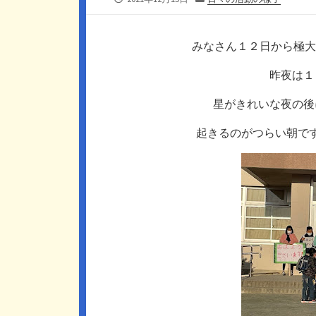
開
テ
日
ゴ
リ
みなさん１２日から極大
ー
昨夜は１
星がきれいな夜の後
起きるのがつらい朝で