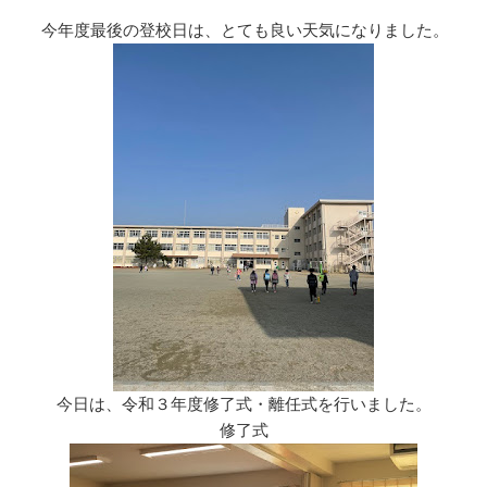
リ
ー
今年度最後の登校日は、とても良い天気になりました。
今日は、令和３年度修了式・離任式を行いました。
修了式