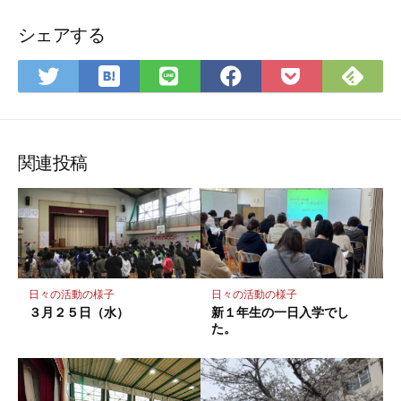
シェアする
は
Fee
Twitter
LINE
Facebook
Pocket
て
で
で
で
で
に
な
購
シ
シ
シ
保
ブ
読
ェ
ェ
ェ
存
ッ
ア
ア
ア
関連投稿
ク
マ
ー
ク
に
保
日々の活動の様子
日々の活動の様子
存
３月２５日（水）
新１年生の一日入学でし
た。