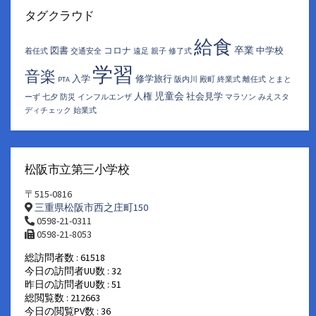
カ
イ
タグクラウド
ブ
給食
卒業
図書
コロナ
中学校
着任式
交通安全
遠足
親子
修了式
学習
音楽
入学
修学旅行
PTA
阪内川
殿町
終業式
離任式
とまと
児童会
人権
社会見学
ーず
七夕
防災
インフルエンザ
マラソン
みえスタ
ディチェック
始業式
松阪市立第三小学校
〒515-0816
三重県松阪市西之庄町150
0598-21-0311
0598-21-8053
総訪問者数 : 61518
今日の訪問者UU数 : 32
昨日の訪問者UU数 : 51
総閲覧数 : 212663
今日の閲覧PV数 : 36