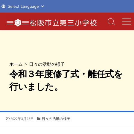
コ
ン
検
メ
索
ニ
テ
切
ュ
ン
り
ー
ツ
替
え
へ
ス
ホーム
>
日々の活動の様子
キ
令和３年度修了式・離任式を
ッ
プ
行いました。
公
カ
2022年3月25日
日々の活動の様子
開
テ
日
ゴ