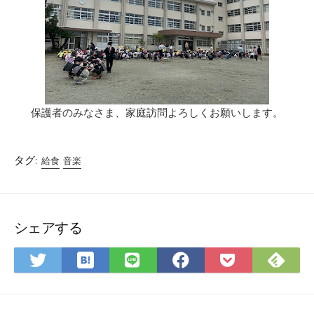
保護者のみなさま、家庭訪問よろしくお願いします。
タグ:
給食
音楽
シェアする
は
Fee
Twitter
LINE
Facebook
Pocket
て
で
で
で
で
に
な
購
シ
シ
シ
保
ブ
読
ェ
ェ
ェ
存