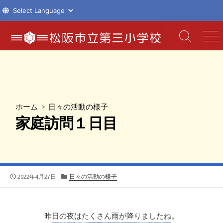
コ
ン
検
メ
索
ニ
テ
切
ュ
ン
り
ー
ツ
替
え
へ
ス
ホーム
>
日々の活動の様子
キ
家庭訪問１日目
ッ
プ
公
カ
2022年4月27日
日々の活動の様子
開
テ
日
ゴ
リ
ー
昨日の夜はたくさん雨が降りましたね。