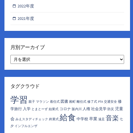
2022年度
2021年度
月別アーカイブ
月
別
ア
ー
カ
イ
タグクラウド
ブ
学習
図書
修
親子
マラソン
着任式
殿町
離任式
修了式
PTA
交通安全
児童
学旅行
入学
コロナ
人権
社会見学
とまとーず
始業式
阪内川
防災
給食
音楽
会
卒業
中学校
みえスタディチェック
終業式
遠足
七
夕
インフルエンザ