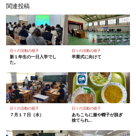
ッ
ア
ア
ア
関連投稿
ク
マ
ー
ク
に
保
日々の活動の様子
日々の活動の様子
存
新１年生の一日入学でし
卒業式に向けて
た。
日々の活動の様子
日々の活動の様子
７月１７日（水）
あちこちに服や帽子が脱ぎ
捨てられ…