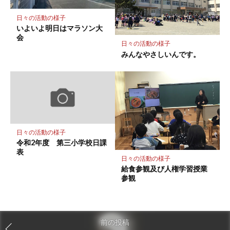
日々の活動の様子
いよいよ明日はマラソン大
会
日々の活動の様子
みんなやさしいんです。
日々の活動の様子
令和2年度 第三小学校日課
表
日々の活動の様子
給食参観及び人権学習授業
参観
前の投稿