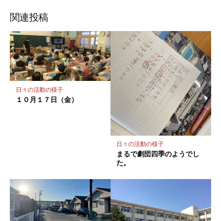
ブ
読
ェ
ェ
ェ
存
ッ
ア
ア
ア
関連投稿
ク
マ
ー
ク
に
保
日々の活動の様子
存
１０月１７日（金）
日々の活動の様子
まるで劇団四季のようでし
た。