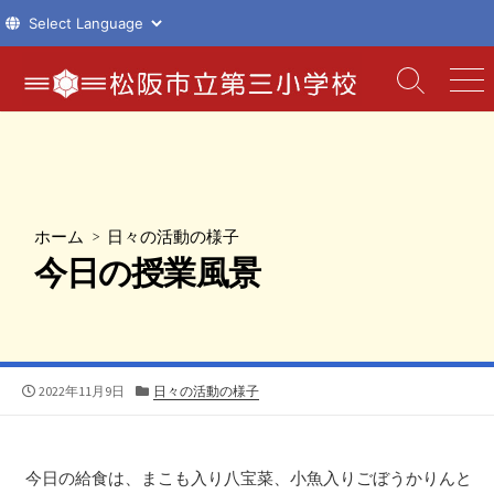
コ
ン
検
メ
索
ニ
テ
切
ュ
ン
り
ー
ツ
替
え
へ
ス
ホーム
>
日々の活動の様子
キ
今日の授業風景
ッ
プ
公
カ
2022年11月9日
日々の活動の様子
開
テ
日
ゴ
リ
ー
今日の給食は、まこも入り八宝菜、小魚入りごぼうかりんと