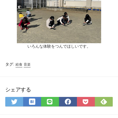
いろんな体験をつんでほしいです。
タグ:
給食
音楽
シェアする
は
Fee
Twitter
LINE
Facebook
Pocket
て
で
で
で
で
に
な
購
シ
シ
シ
保