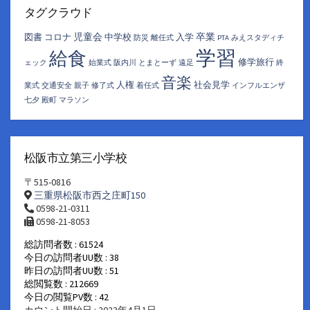
イ
タグクラウド
ブ
児童会
卒業
図書
コロナ
中学校
入学
防災
離任式
PTA
みえスタディチ
学習
給食
修学旅行
ェック
始業式
阪内川
とまとーず
遠足
終
音楽
人権
社会見学
業式
交通安全
親子
修了式
着任式
インフルエンザ
七夕
殿町
マラソン
松阪市立第三小学校
〒515-0816
三重県松阪市西之庄町150
0598-21-0311
0598-21-8053
総訪問者数 : 61524
今日の訪問者UU数 : 38
昨日の訪問者UU数 : 51
総閲覧数 : 212669
今日の閲覧PV数 : 42
カウント開始日 : 2023年4月1日