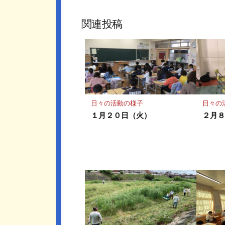
ブ
ェ
ッ
ア
関連投稿
ク
マ
ー
ク
に
保
存
日々の活動の様子
日々の
１月２０日（火）
２月