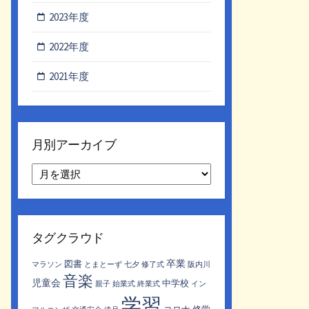
2023年度
2022年度
2021年度
月別アーカイブ
月
別
ア
ー
カ
タグクラウド
イ
ブ
卒業
図書
マラソン
とまとーず
七夕
修了式
阪内川
音楽
児童会
中学校
親子
始業式
終業式
イン
学習