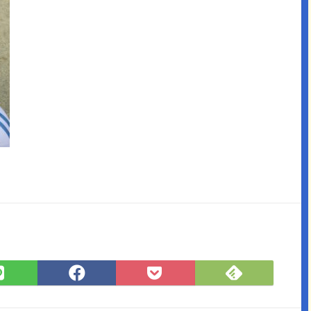
Feedly
LINE
Facebook
Pocket
で
で
で
に
購
シ
シ
保