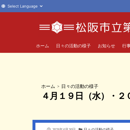
コ
ン
テ
ン
ツ
ホーム
日々の活動の様子
お知らせ
行
へ
ス
キ
ッ
プ
ホーム
>
日々の活動の様子
４月１９日（水）・２
公
カ
2023年4月20日
日々の活動の様子