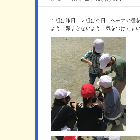
開
テ
日
ゴ
リ
１組は昨日、２組は今日、ヘチマの種
ー
よう、深すぎないよう、気をつけてま