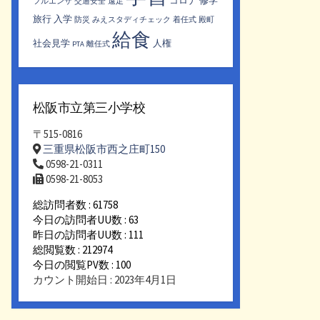
コロナ
修学
フルエンザ
交通安全
遠足
旅行
入学
防災
みえスタディチェック
着任式
殿町
給食
社会見学
人権
PTA
離任式
松阪市立第三小学校
〒515-0816
三重県松阪市西之庄町150
0598-21-0311
0598-21-8053
総訪問者数 : 61758
今日の訪問者UU数 : 63
昨日の訪問者UU数 : 111
総閲覧数 : 212974
今日の閲覧PV数 : 100
カウント開始日 : 2023年4月1日