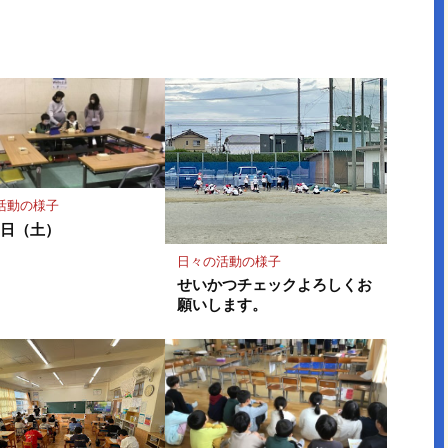
読
ェ
ェ
存
ア
ア
活動の様子
８日（土）
日々の活動の様子
せいかつチェックよろしくお
願いします。