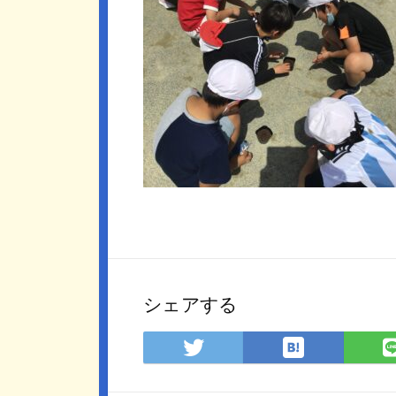
シェアする
は
Twitter
て
で
な
シ