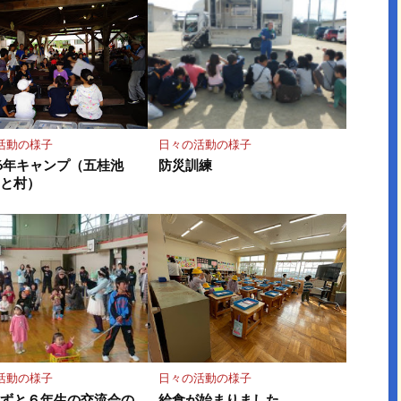
活動の様子
日々の活動の様子
6年キャンプ（五桂池
防災訓練
さと村）
活動の様子
日々の活動の様子
んずと６年生の交流会の
給食が始まりました。