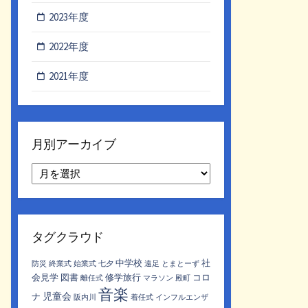
2023年度
2022年度
2021年度
月別アーカイブ
月
別
ア
ー
カ
タグクラウド
イ
ブ
中学校
社
防災
終業式
始業式
七夕
遠足
とまとーず
会見学
図書
修学旅行
コロ
離任式
マラソン
殿町
音楽
児童会
ナ
阪内川
着任式
インフルエンザ