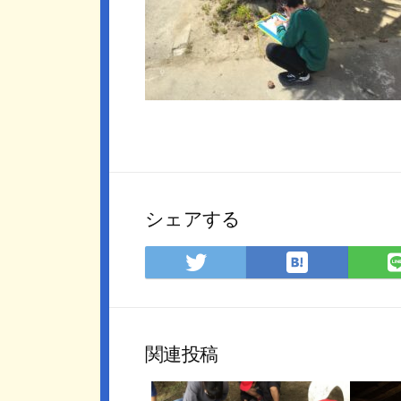
シェアする
は
Twitter
て
で
な
シ
ブ
ェ
ッ
ア
関連投稿
ク
マ