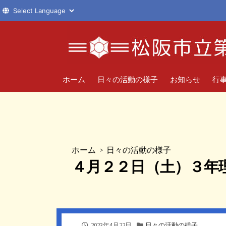
コ
ン
テ
ン
ツ
ホーム
日々の活動の様子
お知らせ
行
へ
ス
キ
ッ
プ
ホーム
>
日々の活動の様子
４月２２日（土）３年
公
カ
2023年4月22日
日々の活動の様子