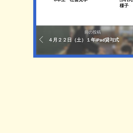
様子
前の投稿
４月２２日（土）１年iPad貸与式