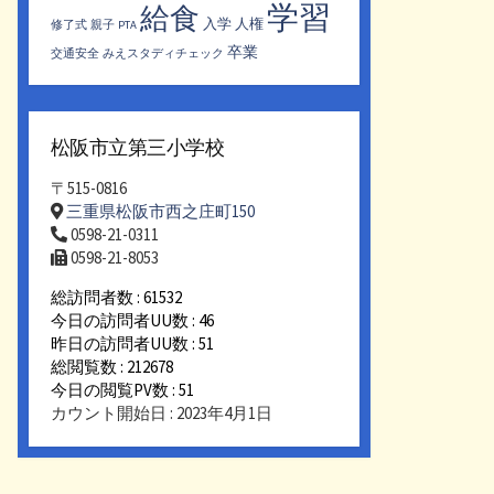
学習
給食
入学
人権
修了式
親子
PTA
卒業
交通安全
みえスタディチェック
松阪市立第三小学校
〒515-0816
三重県松阪市西之庄町150
0598-21-0311
0598-21-8053
総訪問者数 : 61532
今日の訪問者UU数 : 46
昨日の訪問者UU数 : 51
総閲覧数 : 212678
今日の閲覧PV数 : 51
カウント開始日 : 2023年4月1日