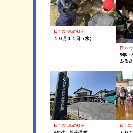
ー
ク
に
保
存
日々の活動の様子
１０月１１日（水）
日々の
5年・
ふる
日々の活動の様子
日々の
6年生 社会見学
ふれ