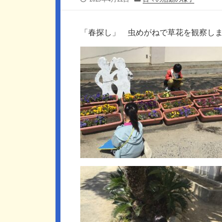
開
テ
日
ゴ
リ
「春探し」 虫めがねで草花を観察し
ー