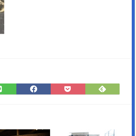
Feedly
LINE
Facebook
Pocket
で
で
で
に
購
シ
シ
保
読
ェ
ェ
存
ア
ア