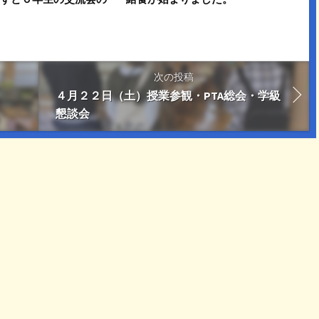
次の投稿
４月２２日（土）授業参観・PTA総会・学級
懇談会