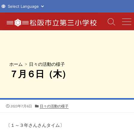
コ
ン
検
メ
索
ニ
テ
切
ュ
ン
り
ー
ツ
替
え
へ
ス
ホーム
>
日々の活動の様子
キ
７月６日（木）
ッ
プ
公
カ
2023年7月6日
日々の活動の様子
開
テ
日
ゴ
リ
〔１～３年さんさんタイム〕
ー