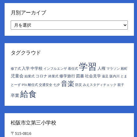
月別アーカイブ
月
別
ア
ー
カ
イ
タグクラウド
ブ
学習
入学
中学校
人権
修了式
インフルエンザ
着任式
マラソン
殿町
児童会
コロナ
修学旅行
図書
社会見学
始業式
終業式
遠足
阪内川
とま
音楽
とーず
PTA
離任式
交通安全
七夕
防災
みえスタディチェック
親子
給食
卒業
松阪市立第三小学校
〒515-0816