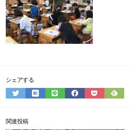
シェアする
は
Fee
Twitter
LINE
Facebook
Pocket
て
で
で
で
で
に
な
購
シ
シ
シ
保
ブ
読
ェ
ェ
ェ
存
ッ
ア
ア
ア
関連投稿
ク