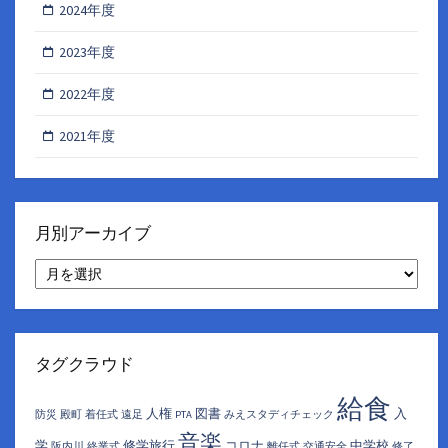
2024年度
2023年度
2022年度
2021年度
月別アーカイブ
月
別
ア
ー
カ
イ
タグクラウド
ブ
給食
人権
図書
入
防災
殿町
着任式
遠足
PTA
みえスタディチェック
音楽
学
修学旅行
コロナ
中学校
阪内川
終業式
離任式
交通安全
修了