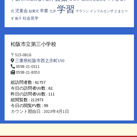
学習
児童会
卒業
式
始業式
七夕
マラソン
インフルエンザ
とまとー
社会見学
ず
親子
松阪市立第三小学校
〒515-0816
三重県松阪市西之庄町150
0598-21-0311
0598-21-8053
総訪問者数 : 61757
今日の訪問者UU数 : 62
昨日の訪問者UU数 : 111
総閲覧数 : 212973
今日の閲覧PV数 : 99
カウント開始日 : 2023年4月1日