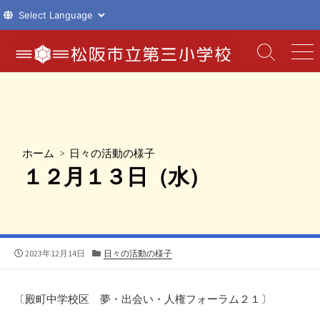
コ
ン
検
メ
索
ニ
テ
切
ュ
ン
り
ー
ツ
替
え
へ
ス
ホーム
>
日々の活動の様子
キ
１２月１３日（水）
ッ
プ
公
カ
2023年12月14日
日々の活動の様子
開
テ
日
ゴ
リ
〔殿町中学校区 夢・出会い・人権フォーラム２１〕
ー