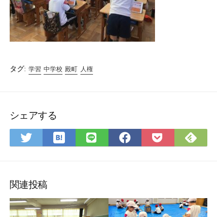
タグ:
学習
中学校
殿町
人権
シェアする
は
Fee
Twitter
LINE
Facebook
Pocket
て
で
で
で
で
に
な
購
シ
シ
シ
保
ブ
読
ェ
ェ
ェ
存
ッ
ア
ア
ア
関連投稿
ク
マ