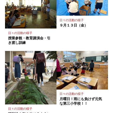
ー
ク
に
保
日々の活動の様子
存
９月１３日（金）
日々の活動の様子
授業参観・教育講演会・引
き渡し訓練
日々の活動の様子
月曜日！雨にも負けず元気
な第三小学校！！
日々の活動の様子