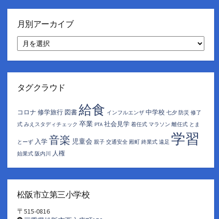
月別アーカイブ
月
別
ア
ー
カ
イ
タグクラウド
ブ
給食
コロナ
修学旅行
図書
中学校
インフルエンザ
七夕
防災
修了
卒業
社会見学
式
みえスタディチェック
PTA
着任式
マラソン
離任式
とま
学習
音楽
児童会
入学
とーず
親子
交通安全
殿町
終業式
遠足
人権
始業式
阪内川
松阪市立第三小学校
〒515-0816