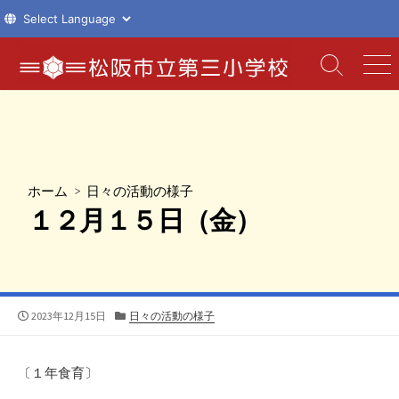
コ
ン
検
メ
索
ニ
テ
切
ュ
ン
り
ー
ツ
替
え
へ
ス
ホーム
>
日々の活動の様子
キ
１２月１５日（金）
ッ
プ
公
カ
2023年12月15日
日々の活動の様子
開
テ
日
ゴ
リ
〔１年食育〕
ー