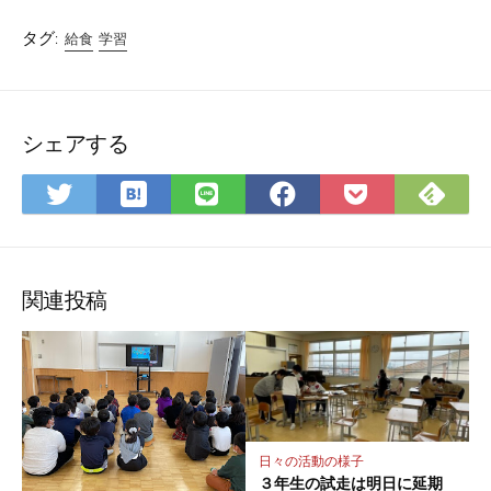
タグ:
給食
学習
シェアする
は
Fee
Twitter
LINE
Facebook
Pocket
て
で
で
で
で
に
な
購
シ
シ
シ
保
ブ
読
ェ
ェ
ェ
存
ッ
ア
ア
ア
関連投稿
ク
マ
ー
ク
に
保
日々の活動の様子
存
３年生の試走は明日に延期