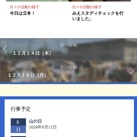
日々の活動の様子
日々の活動の様子
今日は立冬！
みえスタディチェックを行
いました。
前の投稿
１２月１４日（木）
次の投稿
１２月１８日（月）
行事予定
山の日
8
2026年8月11日
11