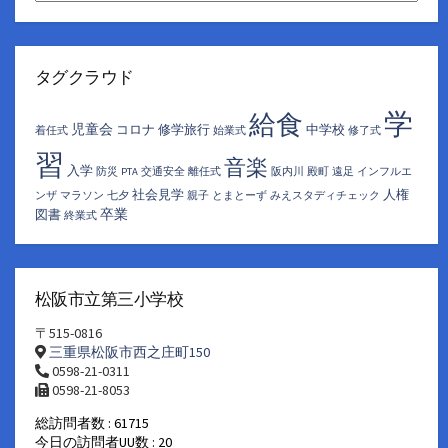
ア
ー
カ
イ
タグクラウド
ブ
学
給食
児童会
コロナ
修学旅行
中学校
着任式
始業式
修了式
習
音楽
入学
防災
PTA
交通安全
離任式
阪内川
殿町
遠足
インフルエ
社会見学
人権
ンザ
マラソン
七夕
親子
とまとーず
みえスタディチェック
卒業
図書
終業式
松阪市立第三小学校
〒515-0816
三重県松阪市西之庄町150
0598-21-0311
0598-21-8053
総訪問者数 : 61715
今日の訪問者UU数 : 20