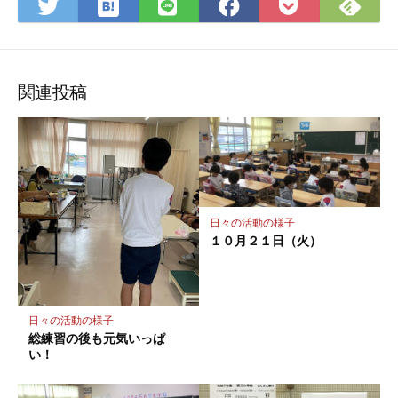
は
Fee
Twitter
LINE
Facebook
Pocket
て
で
で
で
で
に
な
購
シ
シ
シ
保
ブ
読
ェ
ェ
ェ
存
ッ
ア
ア
ア
関連投稿
ク
マ
ー
ク
に
保
日々の活動の様子
存
１０月２１日（火）
日々の活動の様子
総練習の後も元気いっぱ
い！