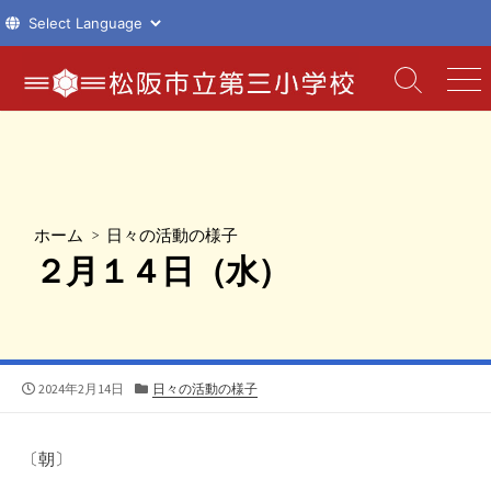
コ
ン
検
メ
索
ニ
テ
切
ュ
ン
り
ー
ツ
替
え
へ
ス
ホーム
>
日々の活動の様子
キ
２月１４日（水）
ッ
プ
公
カ
2024年2月14日
日々の活動の様子
開
テ
日
ゴ
リ
〔朝〕
ー