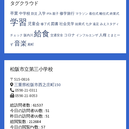
イ
タグクラウド
ブ
卒業
中学校
入学
修学旅行
防災
PTA
親子
マラソン
着任式
離任式
終業式
学習
児童会
図書
社会見学
修了式
始業式
七夕
遠足
みえスタディ
給食
コロナ
人権
チェック
阪内川
交通安全
インフルエンザ
とまとー
音楽
ず
殿町
松阪市立第三小学校
〒515-0816
三重県松阪市西之庄町150
0598-21-0311
0598-21-8053
総訪問者数 : 61537
今日の訪問者UU数 : 51
昨日の訪問者UU数 : 51
総閲覧数 : 212684
今日の閲覧PV数 : 57