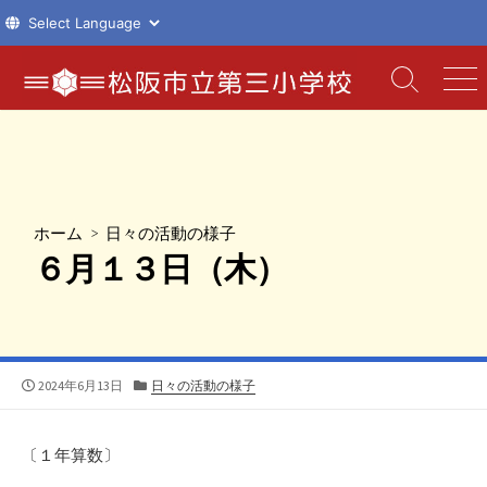
コ
ン
検
メ
索
ニ
テ
切
ュ
ン
り
ー
ツ
替
え
へ
ス
ホーム
>
日々の活動の様子
キ
６月１３日（木）
ッ
プ
公
カ
2024年6月13日
日々の活動の様子
開
テ
日
ゴ
リ
〔１年算数〕
ー