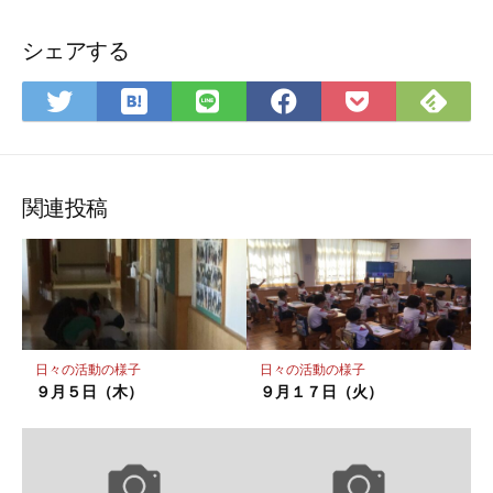
シェアする
は
Fee
Twitter
LINE
Facebook
Pocket
て
で
で
で
で
に
な
購
シ
シ
シ
保
ブ
読
ェ
ェ
ェ
存
ッ
ア
ア
ア
関連投稿
ク
マ
ー
ク
に
保
日々の活動の様子
日々の活動の様子
存
９月５日（木）
９月１７日（火）