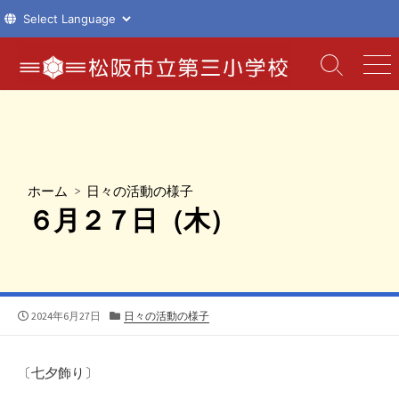
コ
ン
検
メ
索
ニ
テ
切
ュ
ン
り
ー
ツ
替
え
へ
ス
ホーム
>
日々の活動の様子
キ
６月２７日（木）
ッ
プ
公
カ
2024年6月27日
日々の活動の様子
開
テ
日
ゴ
リ
〔七夕飾り〕
ー