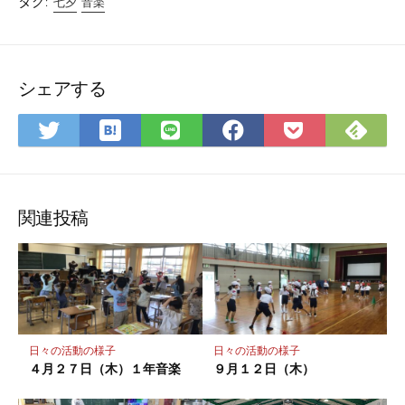
タグ:
七夕
音楽
シェアする
は
Fee
Twitter
LINE
Facebook
Pocket
て
で
で
で
で
に
な
購
シ
シ
シ
保
ブ
読
ェ
ェ
ェ
存
ッ
ア
ア
ア
関連投稿
ク
マ
ー
ク
に
保
日々の活動の様子
日々の活動の様子
存
４月２７日（木）１年音楽
９月１２日（木）