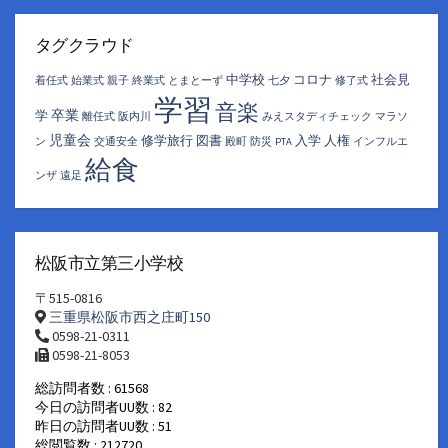
ー
カ
イ
タグクラウド
ブ
中学校
コロナ
社会見
着任式
始業式
親子
終業式
とまとーず
七夕
修了式
学習
音楽
卒業
学
離任式
阪内川
みえスタディチェック
マラソ
児童会
修学旅行
図書
入学
人権
ン
交通安全
殿町
防災
PTA
インフルエ
給食
ンザ
遠足
松阪市立第三小学校
〒515-0816
三重県松阪市西之庄町150
0598-21-0311
0598-21-8053
総訪問者数 : 61568
今日の訪問者UU数 : 82
昨日の訪問者UU数 : 51
総閲覧数 : 212720