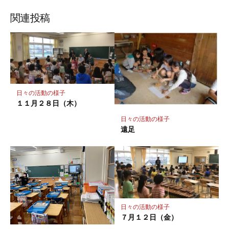
ブ
読
ェ
ェ
ェ
存
ッ
ア
ア
ア
関連投稿
ク
マ
ー
ク
に
保
日々の活動の様子
存
１１月２８日（木）
日々の活動の様子
遠足
日々の活動の様子
７月１２日（金）