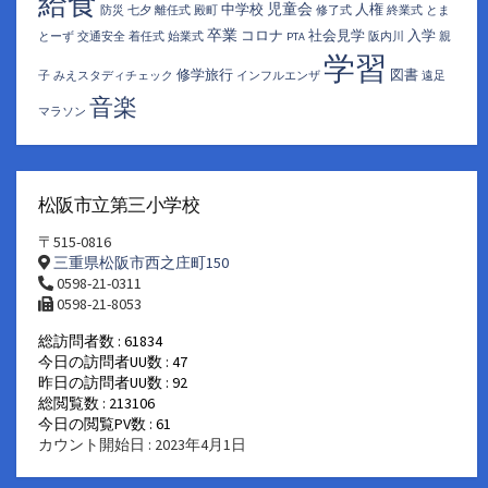
給食
児童会
中学校
人権
防災
七夕
離任式
殿町
修了式
終業式
とま
卒業
コロナ
社会見学
入学
とーず
交通安全
着任式
始業式
PTA
阪内川
親
学習
修学旅行
図書
子
みえスタディチェック
インフルエンザ
遠足
音楽
マラソン
松阪市立第三小学校
〒515-0816
三重県松阪市西之庄町150
0598-21-0311
0598-21-8053
総訪問者数 : 61834
今日の訪問者UU数 : 47
昨日の訪問者UU数 : 92
総閲覧数 : 213106
今日の閲覧PV数 : 61
カウント開始日 : 2023年4月1日