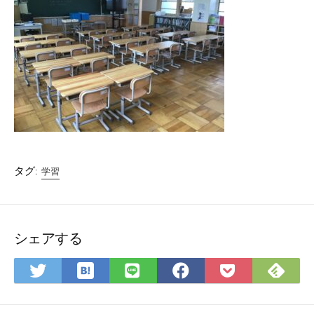
タグ:
学習
シェアする
は
Fee
Twitter
LINE
Facebook
Pocket
て
で
で
で
で
に
な
購
シ
シ
シ
保