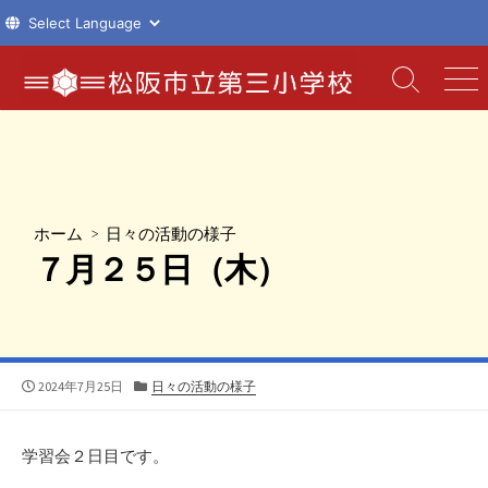
コ
ン
検
メ
索
ニ
テ
切
ュ
ン
り
ー
ツ
替
え
へ
ス
ホーム
>
日々の活動の様子
キ
７月２５日（木）
ッ
プ
公
カ
2024年7月25日
日々の活動の様子
開
テ
日
ゴ
リ
学習会２日目です。
ー