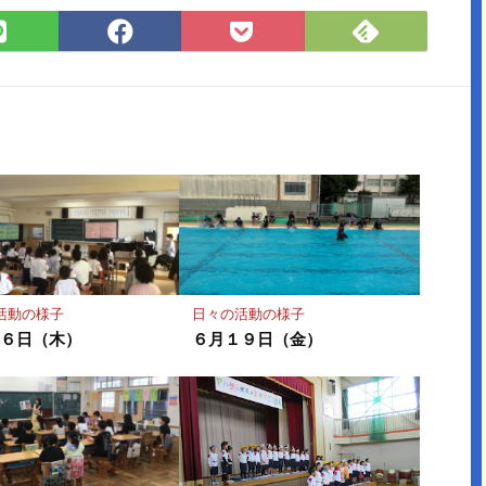
Feedly
LINE
Facebook
Pocket
で
で
で
に
購
シ
シ
保
読
ェ
ェ
存
ア
ア
活動の様子
日々の活動の様子
２６日（木）
６月１９日（金）