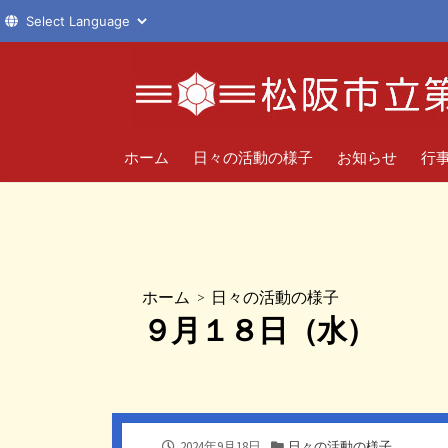
コ
ン
テ
ン
ツ
ホーム
日々の活動の様子
お知らせ
行
へ
ス
キ
ッ
プ
ホーム
>
日々の活動の様子
９月１８日（水）
公
カ
2024年9月18日
日々の活動の様子