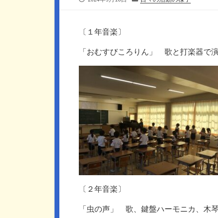
開
テ
日
ゴ
リ
〔１年音楽〕
ー
「おむすびころりん」 歌と打楽器で
〔２年音楽〕
「虫の声」 歌、鍵盤ハーモニカ、木