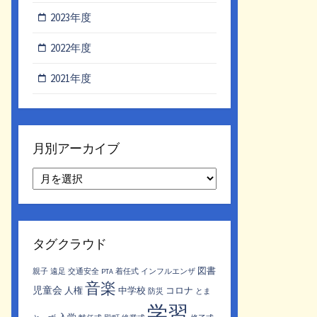
2023年度
2022年度
2021年度
月別アーカイブ
月
別
ア
ー
カ
タグクラウド
イ
ブ
図書
親子
遠足
交通安全
PTA
着任式
インフルエンザ
音楽
児童会
人権
中学校
コロナ
防災
とま
学習