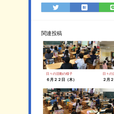
は
Twitter
て
で
な
シ
ブ
ェ
ッ
ア
関連投稿
ク
マ
ー
ク
に
保
存
日々の活動の様子
日々の
６月２２日（木）
２月