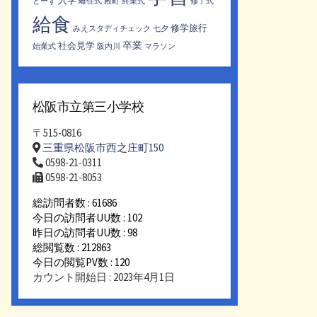
入学
とーず
離任式
殿町
終業式
修了式
給食
修学旅行
みえスタディチェック
七夕
卒業
社会見学
始業式
阪内川
マラソン
松阪市立第三小学校
〒515-0816
三重県松阪市西之庄町150
0598-21-0311
0598-21-8053
総訪問者数 : 61686
今日の訪問者UU数 : 102
昨日の訪問者UU数 : 98
総閲覧数 : 212863
今日の閲覧PV数 : 120
カウント開始日 : 2023年4月1日