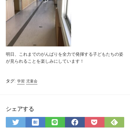
明日、これまでのがんばりを全力で発揮する子どもたちの姿
が見られることを楽しみにしています！
タグ:
学習
児童会
シェアする
は
Fee
Twitter
LINE
Facebook
Pocket
て
で
で
で
で
に