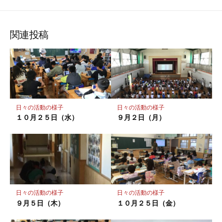
な
購
シ
シ
シ
保
ブ
読
ェ
ェ
ェ
存
ッ
ア
ア
ア
関連投稿
ク
マ
ー
ク
に
保
日々の活動の様子
日々の活動の様子
存
１０月２５日（水）
９月２日（月）
日々の活動の様子
日々の活動の様子
９月５日（木）
１０月２５日（金）