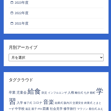
2023年度
2022年度
2021年度
月別アーカイブ
月
別
ア
ー
カ
イ
タグクラウド
ブ
学
給食
卒業
児童会
人権
防災
インフルエンザ
離任式
七夕
殿町
習
音楽
入学
コロナ
修了式
始業式
阪内川
交通安全
終業式
とまと
中学校
図書
社会見学
修学旅行
ーず
遠足
親子
PTA
マラソン
着任式
みえ