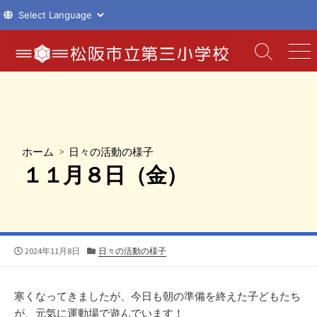
コ
ン
検
メ
索
ニ
テ
切
ュ
ン
り
ー
ツ
替
え
へ
ス
ホーム
>
日々の活動の様子
キ
１１月８日（金）
ッ
プ
公
カ
2024年11月8日
日々の活動の様子
開
テ
日
ゴ
リ
寒くなってきましたが、今日も朝の準備を終えた子どもたち
ー
が、元気に運動場で遊んでいます！