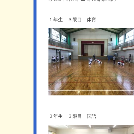
開
テ
日
ゴ
リ
１年生 ３限目 体育
ー
２年生 ３限目 国語