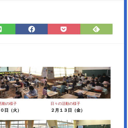
Feedly
LINE
Facebook
Pocket
で
で
で
に
購
シ
シ
保
読
ェ
ェ
存
ア
ア
活動の様子
日々の活動の様子
１０日（火）
２月１３日（金）