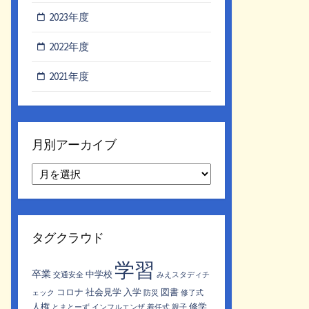
2023年度
2022年度
2021年度
月別アーカイブ
月
別
ア
ー
カ
タグクラウド
イ
ブ
学習
卒業
中学校
交通安全
みえスタディチ
コロナ
社会見学
入学
図書
ェック
防災
修了式
人権
修学
とまとーず
インフルエンザ
着任式
親子