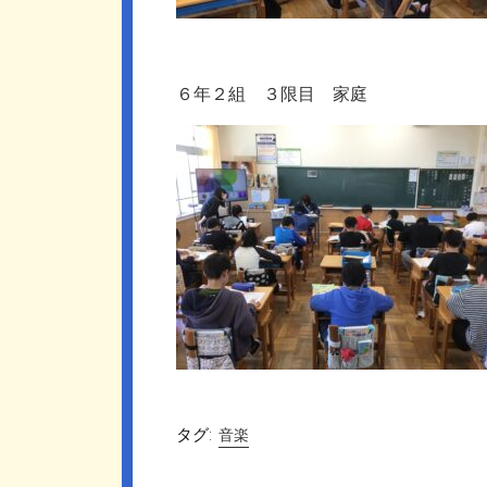
６年２組 ３限目 家庭
タグ:
音楽