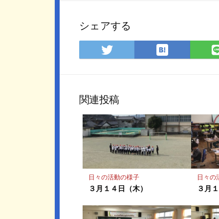
シェアする
は
Twitter
て
で
な
シ
ブ
ェ
ッ
ア
関連投稿
ク
マ
ー
ク
に
保
存
日々の活動の様子
日々の
３月１４日（木）
３月