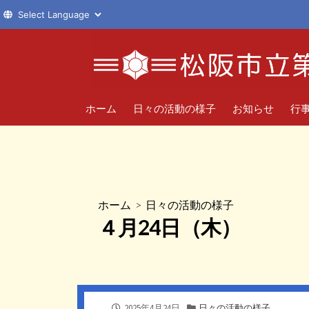
コ
ン
テ
ン
ツ
ホーム
日々の活動の様子
お知らせ
行
へ
ス
キ
ッ
プ
ホーム
>
日々の活動の様子
４月24日（木）
公
カ
2025年4月24日
日々の活動の様子