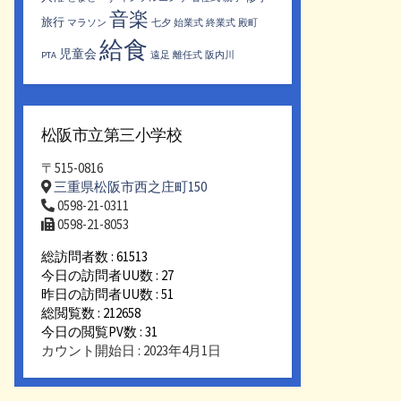
音楽
旅行
マラソン
七夕
始業式
終業式
殿町
給食
児童会
PTA
遠足
離任式
阪内川
松阪市立第三小学校
〒515-0816
三重県松阪市西之庄町150
0598-21-0311
0598-21-8053
総訪問者数 : 61513
今日の訪問者UU数 : 27
昨日の訪問者UU数 : 51
総閲覧数 : 212658
今日の閲覧PV数 : 31
カウント開始日 : 2023年4月1日