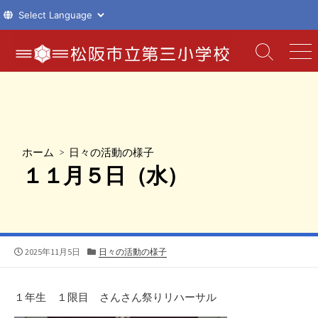
コ
ン
検
メ
索
ニ
テ
切
ュ
ン
り
ー
ツ
替
え
へ
ス
ホーム
>
日々の活動の様子
キ
１１月５日（水）
ッ
プ
公
カ
2025年11月5日
日々の活動の様子
開
テ
日
ゴ
リ
１年生 １限目 さんさん祭りリハーサル
ー