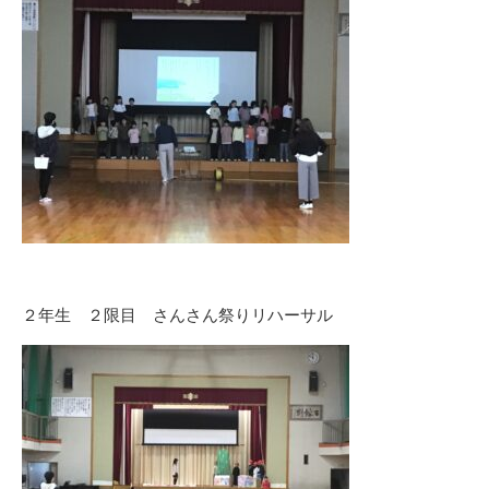
２年生 ２限目 さんさん祭りリハーサル