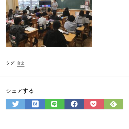
タグ:
音楽
シェアする
は
Fee
Twitter
LINE
Facebook
Pocket
て
で
で
で
で
に
な
購
シ
シ
シ
保
ブ
読
ェ
ェ
ェ
存