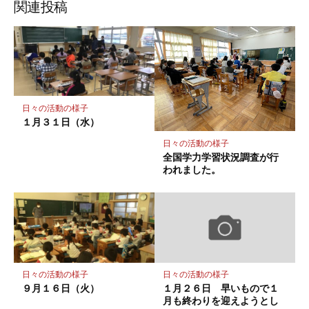
ッ
ア
ア
ア
関連投稿
ク
マ
ー
ク
に
保
日々の活動の様子
存
１月３１日（水）
日々の活動の様子
全国学力学習状況調査が行
われました。
日々の活動の様子
日々の活動の様子
９月１６日（火）
１月２６日 早いもので１
月も終わりを迎えようとし