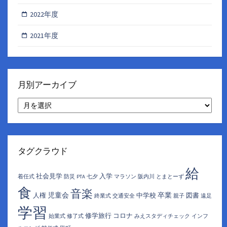
2022年度
2021年度
月別アーカイブ
月
別
ア
ー
カ
イ
タグクラウド
ブ
給
社会見学
入学
着任式
防災
PTA
七夕
マラソン
阪内川
とまとーず
食
音楽
児童会
卒業
人権
中学校
図書
終業式
交通安全
親子
遠足
学習
修学旅行
コロナ
始業式
修了式
みえスタディチェック
インフ