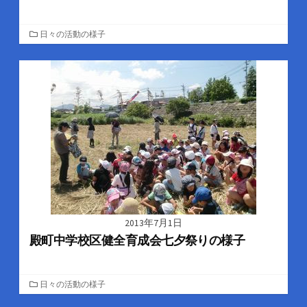
カ
日々の活動の様子
テ
ゴ
リ
ー
2013年7月1日
殿町中学校区健全育成会七夕祭りの様子
カ
日々の活動の様子
テ