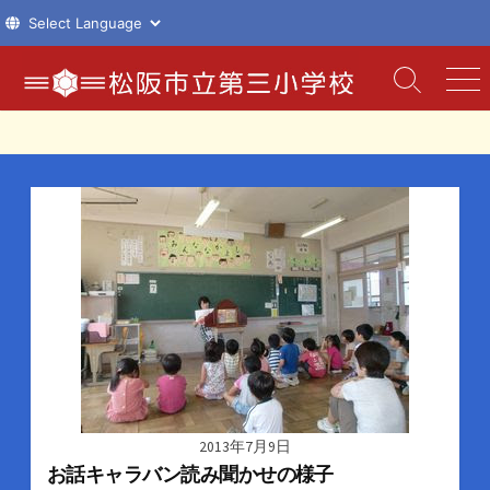
コ
ン
検
メ
索
ニ
テ
切
ュ
ン
り
ー
ツ
替
え
へ
ス
キ
ッ
プ
2013年7月9日
お話キャラバン読み聞かせの様子