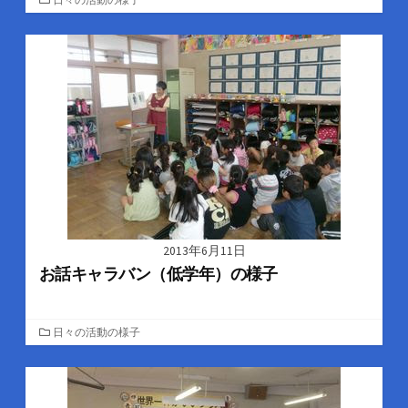
テ
ゴ
リ
ー
2013年6月11日
お話キャラバン（低学年）の様子
カ
日々の活動の様子
テ
ゴ
リ
ー