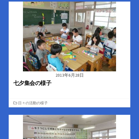
ゴ
リ
ー
2013年6月28日
七夕集会の様子
カ
日々の活動の様子
テ
ゴ
リ
ー