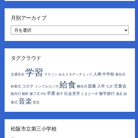
月別アーカイブ
月
別
ア
ー
カ
イ
タグクラウド
ブ
学習
人権
中学校
交通安全
マラソン
みえスタディチェック
着任式
給食
児童会
コロナ
図書
入学
終業式
インフルエンザ
離任式
七夕
卒業
社会見学
修学旅行
阪内川
殿町
修了式
PTA
親子
とまとーず
遠足
始
音楽
業式
防災
松阪市立第三小学校