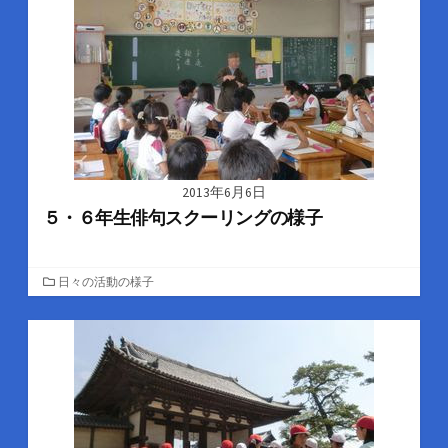
2013年6月6日
５・６年生俳句スクーリングの様子
カ
日々の活動の様子
テ
ゴ
リ
ー