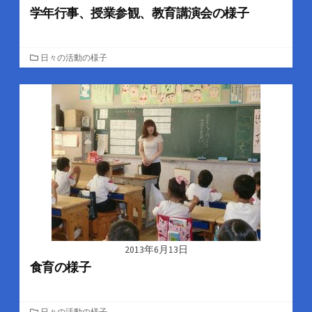
学年行事、授業参観、教育講演会の様子
カ
日々の活動の様子
テ
ゴ
リ
ー
2013年6月13日
食育の様子
カ
日々の活動の様子