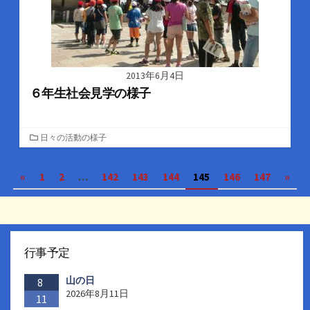
2013年6月4日
６年生社会見学の様子
カ
日々の活動の様子
テ
ゴ
投
«
1
2
…
142
143
144
145
146
147
»
リ
ー
稿
の
ペ
行事予定
ー
山の日
ジ
8
2026年8月11日
11
送