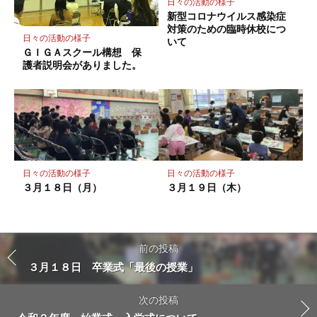
日々の活動の様子
新型コロナウイルス感染症
対策のための臨時休校につ
日々の活動の様子
いて
ＧＩＧＡスクール構想 保
護者説明会がありました。
日々の活動の様子
日々の活動の様子
３月１８日（月）
３月１９日（木）
前の投稿
３月１８日 卒業式「最後の授業」
次の投稿