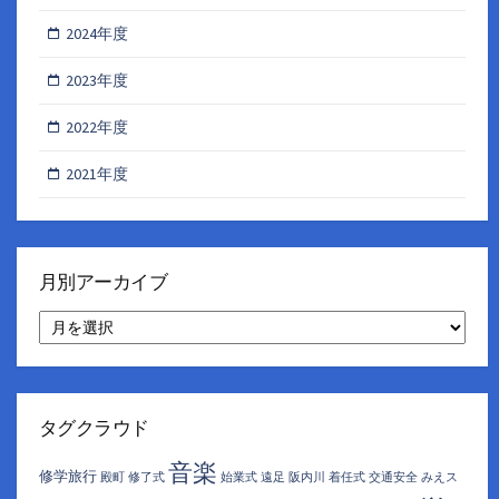
2024年度
2023年度
2022年度
2021年度
月別アーカイブ
月
別
ア
ー
カ
イ
タグクラウド
ブ
音楽
修学旅行
殿町
修了式
始業式
遠足
阪内川
着任式
交通安全
みえス