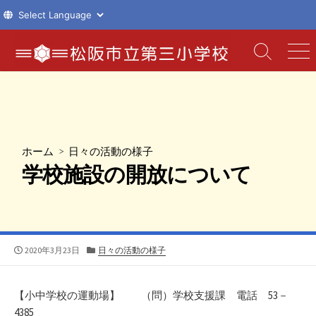
コ
ン
検
メ
索
ニ
テ
切
ュ
ン
り
ー
ツ
替
え
へ
ス
ホーム
>
日々の活動の様子
キ
学校施設の開放について
ッ
プ
公
カ
2020年3月23日
日々の活動の様子
開
テ
日
ゴ
リ
【小中学校の運動場】 （問）学校支援課 電話 53－
ー
4385