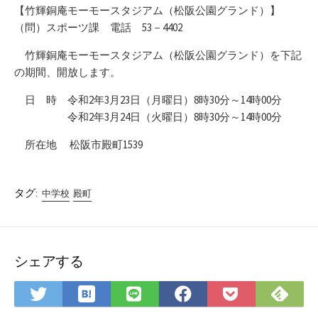
【竹輝銅庵モーモースタジアム（松阪公園グランド）】
（問）スポーツ課 電話 53－4402
竹輝銅庵モーモースタジアム（松阪公園グランド）を下記
の期間、開放します。
日 時 令和2年3月23日（月曜日）8時30分～14時00分
令和2年3月24日（火曜日）8時30分～14時00分
所在地 松阪市殿町1539
タグ:
中学校
殿町
シェアする
は
Fee
Twitter
LINE
Facebook
Pocket
て
で
で
で
で
に