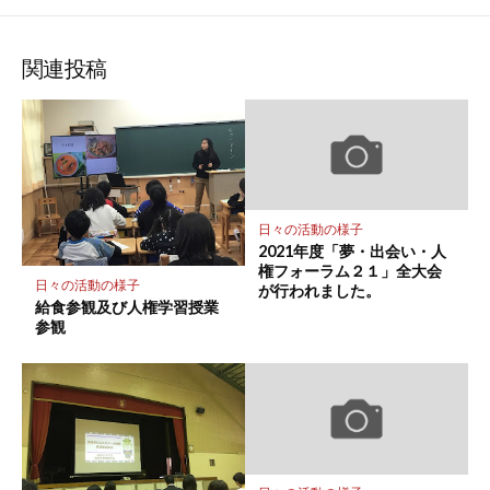
な
購
シ
シ
シ
保
ブ
読
ェ
ェ
ェ
存
ッ
ア
ア
ア
関連投稿
ク
マ
ー
ク
に
保
日々の活動の様子
存
2021年度「夢・出会い・人
権フォーラム２１」全大会
日々の活動の様子
が行われました。
給食参観及び人権学習授業
参観