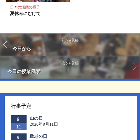
日々の活動の様子
夏休みにむけて
前の投稿
今日から
次の投稿
今日の授業風景
行事予定
山の日
8
2026年8月11日
11
敬老の日
9