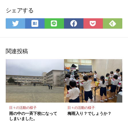
シェアする
は
Fee
Twitter
LINE
Facebook
Pocket
て
で
で
で
で
に
な
購
シ
シ
シ
保
ブ
読
ェ
ェ
ェ
存
ッ
ア
ア
ア
関連投稿
ク
マ
ー
ク
に
保
存
日々の活動の様子
日々の活動の様子
雨の中の一斉下校になって
梅雨入り？でしょうか？
しまいました。