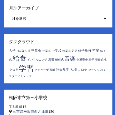
月別アーカイブ
月
別
ア
ー
カ
イ
タグクラウド
ブ
児童会
卒業
入学
中学校
修学旅行
PTA
阪内川
始業式
終業式
防災
修了
給食
音楽
図書
式
インフルエンザ
離任式
交通安全
親子
着任式
七
学習
社会見学
人権
コロナ
夕
遠足
とまとーず
殿町
マラソン
みえ
スタディチェック
松阪市立第三小学校
〒515-0816
三重県松阪市西之庄町150