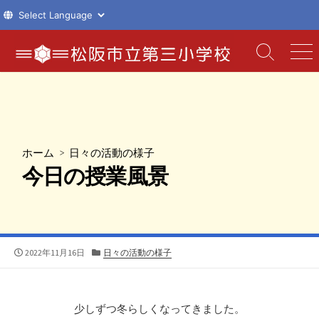
コ
ン
検
メ
索
ニ
テ
切
ュ
ン
り
ー
ツ
替
え
へ
ス
ホーム
>
日々の活動の様子
キ
今日の授業風景
ッ
プ
公
カ
2022年11月16日
日々の活動の様子
開
テ
日
ゴ
リ
ー
少しずつ冬らしくなってきました。