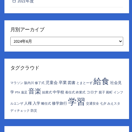
2021年度
月別アーカイブ
月
別
ア
ー
カ
イ
タグクラウド
ブ
給食
児童会
卒業
図書
社会見
マラソン
阪内川
修了式
とまとーず
音楽
学
中学校
コロナ
PTA
遠足
始業式
着任式
終業式
親子
殿町
インフ
学習
人権
入学
修学旅行
ルエンザ
離任式
交通安全
七夕
みえスタ
ディチェック
防災