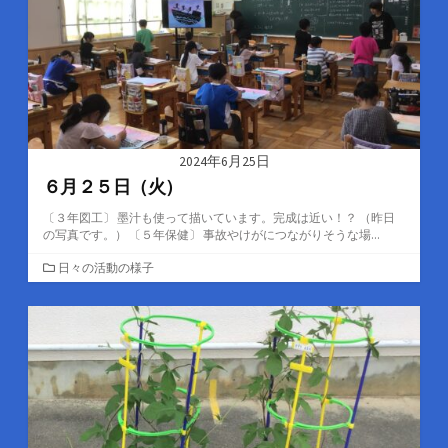
2024年6月25日
６月２５日（火）
〔３年図工〕 墨汁も使って描いています。完成は近い！？ （昨日
の写真です。） 〔５年保健〕 事故やけがにつながりそうな場...
カ
日々の活動の様子
テ
ゴ
リ
ー