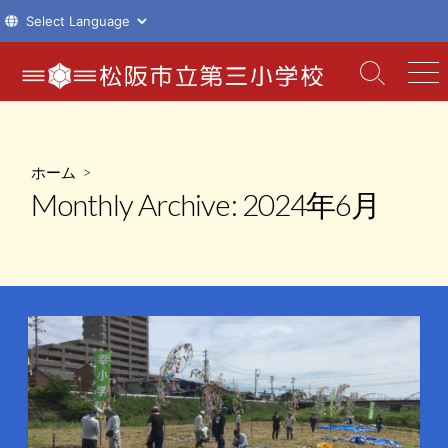
コ
ン
検
メ
索
ニ
テ
切
ュ
ン
り
ー
ツ
替
ホーム
>
え
へ
Monthly Archive:
2024年6月
ス
キ
ッ
プ