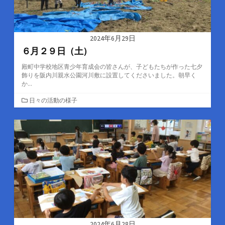
2024年6月29日
６月２９日（土）
殿町中学校地区青少年育成会の皆さんが、子どもたちが作った七夕
飾りを阪内川親水公園河川敷に設置してくださいました。朝早く
か...
カ
日々の活動の様子
テ
ゴ
リ
ー
2024年6月28日