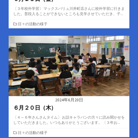
〔３年校外学習〕 マックスバリュ川井町店さんに校外学習に行きま
した。普段入ることができないところも見学させていただき、子...
カ
日々の活動の様子
テ
ゴ
リ
ー
2024年6月20日
６月２０日（木）
〔４～６年さんさんタイム〕 お話キャラバンの方々に読み聞かせを
していただきました。いつもありがとうございます。 〔３年お...
カ
日々の活動の様子