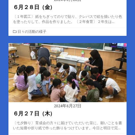
６月２８日（金）
〔１年図工〕 紙をちぎってのりで貼り、クレパスで絵を描いたり色
を塗ったりして、作品を作りました。 〔２年食育〕 ２年生は...
カ
日々の活動の様子
テ
ゴ
リ
ー
2024年6月27日
６月２７日（木）
〔七夕飾り〕 育成会の方々に届けていただいた笹に、願いごとを書
いた短冊や折り紙で作った飾りをつけています。今日と明日で完...