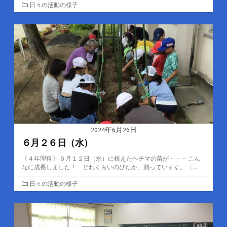
カ
日々の活動の様子
テ
ゴ
リ
ー
2024年6月26日
６月２６日（水）
〔４年理科〕 ６月１２日（水）に植えたヘチマの苗が・・・ こん
なに成長しました！ どれくらいのびたか、測っています。 〔...
カ
日々の活動の様子
テ
ゴ
リ
ー