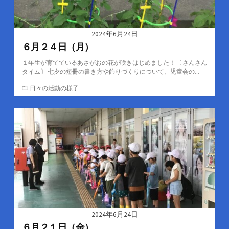
2024年6月24日
６月２４日（月）
１年生が育てているあさがおの花が咲きはじめました！ 〔さんさん
タイム〕 七夕の短冊の書き方や飾りづくりについて、児童会の...
カ
日々の活動の様子
テ
ゴ
リ
ー
2024年6月24日
６月２１日（金）