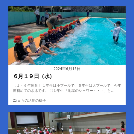
テ
ゴ
リ
ー
2024年6月19日
６月１９日（水）
〔１・６年体育〕 １年生は小プールで、６年生は大プールで、今年
度初めての水泳です。 〇１年生 「地獄のシャワー・・・」と...
カ
日々の活動の様子
テ
ゴ
リ
ー