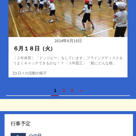
2024年6月18日
６月１８日（火）
〔２年体育〕 「ドッジビー」をしています。フライングディスクを
うまくキャッチできるかな！？ 〔３年図工〕 「船にどんな模...
カ
日々の活動の様子
テ
ゴ
投
1
2
3
»
リ
ー
稿
の
ペ
行事予定
ー
山の日